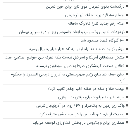
درگذشت بانوی قهرمان موی تای ایران حین تمرین
اجماع سه قوه برای حذف ارز ترجیحی
اعلام رقم جدید شارژ کالابرگ ماهانه
تهدیدات امنیتی واتس‌اپ و ابعاد جاسوسی پنهان در بستر پیام‌رسان
۱۰۰ گلوگاه فساد مسدود شد
ارزش تولیدات منطقه آزاد ارس به ۸۲ هزار میلیارد ریال رسید
مشکل مسلمانان آمریکا و اسرائیل نیست بلکه تفرقه بین جوامع اسلامی است
فعالان صنعت گردشگری صرفا به دنبال سودآوری نیستند
ایران حمله نظامیان رژیم صهیونیستی به کاروان دریایی الصمود را محکوم
کرد
قیمت طلا و سکه در هفته اخیر چقدر تغییر کرد؟
حربه علیرضا بیرانوند برای نرفتن به سربازی
واگذاری زمین به یک‌هزار و ۶۴۴ زوج در آذربایجان‌شرقی
رضایت اولیای دم، قصاص را در عجب شیر متوقف کرد
همکاری‌ ایران و بلاروس در بخش کشاورزی توسعه می‌یابد