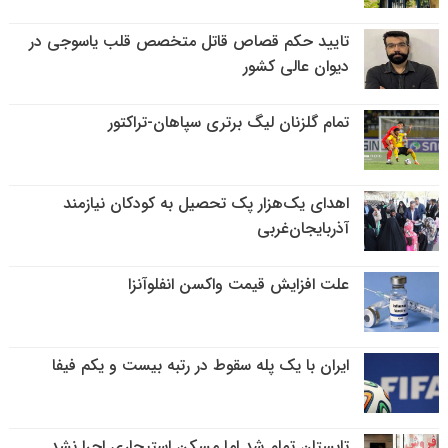
تایید حکم قصاص قاتل متخصص قلب یاسوجی در
دیوان عالی کشور
تمام گلزنان لیگ‌ برتری سپاهان-تراکتور
اهدای یک‌هزار پک تحصیل به کودکان نیازمند
آذربایجان‌غربی
علت افزایش قیمت واکسن انفلوآنزا
ایران با یک پله سقوط در رتبه بیست و یکم فیفا
تابستان تمام شد اما مسکن استیجاری اجرا نشد