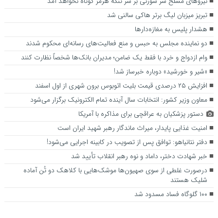
نیروهای مسلح سر سوزنی بر سر تنگه هرمز کوتاه نخواهد آمد
تبریز میزبان لیگ برتر هاکی سالنی شد
هشدار پلیس به مغازه‌دارها
دو نماینده مجلس به حبس و منع فعالیت‌های رسانه‌ای محکوم شدند
وام ازدواج و خرد با فقط یک ضامن؛ مدیران بانک‌ها شخصاً نظارت کنند
«شیر و خورشید» دوباره خبرساز شد!
افزایش ۲۵ درصدی قیمت بلیت اتوبوس برون شهری از اول اسفند
معاون وزیر کشور: انتخابات سال آینده تمام الکترونیک برگزار می‌شود
دستور پزشکیان به عراقچی برای مذاکره با آمریکا
امنیت غذایی پایدار، میراث ماندگار رهبر شهید ایران است
دفتر نتانیاهو: توافق پس از تصویب در کابینه اجرایی می‌شود!
خبر شهادت دختر، داماد و نوه رهبر انقلاب تأیید شد
درصورت غلطی از سوی صهیون‌ها موشک‌هایی با کلاهک دو تُن آماده
شلیک هستند
۱۰۰ گلوگاه فساد مسدود شد