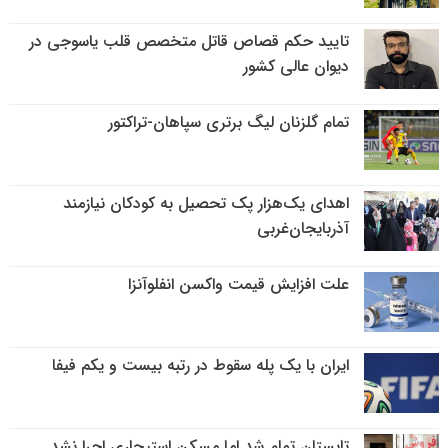
تایید حکم قصاص قاتل متخصص قلب یاسوجی در
دیوان عالی کشور
تمام گلزنان لیگ‌ برتری سپاهان-تراکتور
اهدای یک‌هزار پک تحصیل به کودکان نیازمند
آذربایجان‌غربی
علت افزایش قیمت واکسن انفلوآنزا
ایران با یک پله سقوط در رتبه بیست و یکم فیفا
تابستان تمام شد اما مسکن استیجاری اجرا نشد