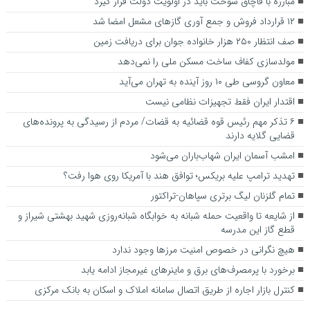
مبارزه با قاچاق سوخت باید در اولویت دولت قرار گیرد
۱۲ قرارداد فروش و جمع آوری گازهای مشعل امضا شد
صف انتظار ۲۵۰ هزار خانواده جوان برای دریافت زمین
مولدسازی کفاف ساخت مسکن ملی را نمی‌دهد
معاون گروسی طی ۱۰ روز آینده به تهران می‌آید
اقتدار ایران فقط تجهیزات نظامی نیست
۶ تذکر مهم رئیس قوه قضائیه به قضات/ مردم از رسیدگی به پرونده‌های
قضایی گلایه‌ دارند‌
امشب آسمان ایران شهاب‌باران می‌شود
تهدید ترامپ علیه بریکس؛ توافق هند با آمریکا روی هوا رفت؟
تمام گلزنان لیگ‌ برتری سپاهان-تراکتور
از شایعه تا واقعیت حمله شبانه به خوابگاه شبانه‌روزی شهید بهشتی شیراز و
قطع گاز این مدرسه
هیچ نگرانی در خصوص امنیت مرزها وجود ندارد
برخورد با پرمصرف‌های برق و ماینرهای غیرمجاز ادامه یابد
کنترل بازار اجاره از طریق اتصال سامانه املاک و اسکان به بانک مرکزی