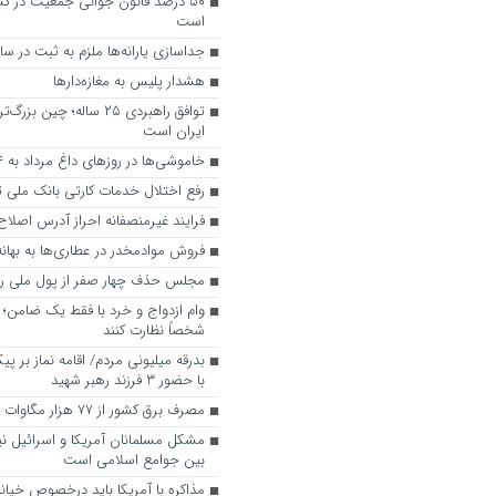
۵۰ درصد قانون جوانی جمعیت در کش
است
جداسازی یارانه‌ها ملزم به ثبت در س
هشدار پلیس به مغازه‌دارها
توافق راهبردی ۲۵ ساله؛ چی
ایران است
خاموشی‌ها در روزهای داغ مرداد به ۴ ساعت رسید
رفع اختلال خدمات کارتی بانک ملی ت
فرایند غیرمنصفانه احراز آدرس اصلا
فروش موادمخدر در عطاری‌ها به بهانه
مجلس حذف چهار صفر از پول ملی را
وام ازدواج و خرد با فقط یک ضامن؛ م
شخصاً نظارت کنند
بدرقه میلیونی مردم/ اقامه نماز بر پ
با حضور ۳ فرزند رهبر شهید
مصرف برق کشور از ۷۷ هزار مگاوات عبور کرد
مشکل مسلمانان آمریکا و اسرائیل ن
بین جوامع اسلامی است
مذاکره با آمریکا باید درخصوص خیانت