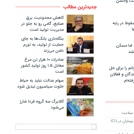
مت واکسن
جدیدترین مطالب
کاهش محدودیت برق
سقوط در رتبه
صنایع، گامی رو به جلو در
ا
مدیریت تولید است
بنگاه‌داری بانک‌ها به جای
حمایت از تولید، به تورم
 اما مسکن
دامن می‌زند
شد
صادرات ۱۰ هزار تن مرغ
معادل ۱.۵ روز تولید کشور
انم را برای حل
است
دگان و فعالان
سهام عدالت نباید به حیاط
فته‌ام
خلوت سیاسیون تبدیل شود
کالابرگ سه گروه فردا شارژ
می‌شود
م سلامت