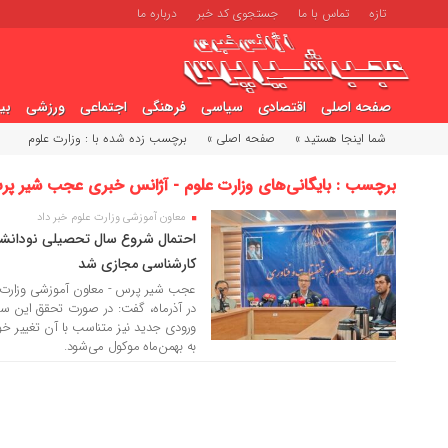
تازه
تماس با ما
جستجوی کد خبر
درباره ما
صفحه اصلی
اقتصادی
سیاسی
فرهنگی
اجتماعی
ورزشی
بی
شما اینجا هستید »
صفحه اصلی »
برچسب زده شده با : وزارت علوم
برچسب : بایگانی‌های وزارت علوم - آژانس خبری عجب شیر پ
معاون آموزشی وزارت علوم خبر داد
20 خرداد 1405
احتمال شروع سال تحصیلی نودانشجو
کارشناسی مجازی شد
عجب شیر پرس - معاون آموزشی وزارت علوم
در آذرماه، گفت: در صورت تحقق این سن
ورودی جدید نیز متناسب با آن تغییر خ
به بهمن‌ماه موکول می‌شود.