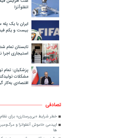
علت افزایش قی
انفلوآنزا
ایران با یک پله 
بیست و یکم فیف
تابستان تمام شد
استیجاری اجرا ن
پزشکیان: تمام تو
مشکلات تولیدکنن
اقتصادی به‌کار گر
تصادفی
خطر شرایط «بی‌پرستاری» برای نظا
ها