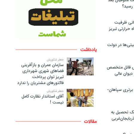
لت متوفیان بعد
۶۰ مگاواتی ظرفیت
ه حرارتی تبریز
تی‌ها در دولت
یادداشت
جعفر شکوریان
سازمان عمران و بازآفرینی
ص قاتل متخصص
فضاهای شهری شهرداری
یوان عالی
تبریز توان پرداخت
فاکتورهای مشتریان را ندارد
 برتری سپاهان-
جعفر شکوریان
آقای استاندار نظارت کامل
نیست !
پک تحصیل به
ذربایجان‌غربی
مقالات