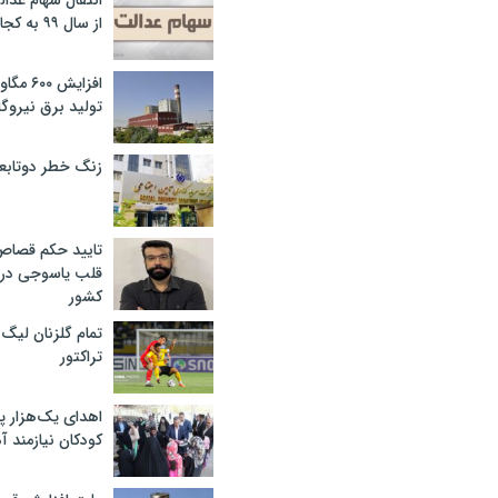
انتقال سهام عدا
از سال ۹۹ به کجا رسید؟
افزایش ۰
تولید برق نیروگا
زنگ خطر دوتابعی
تایید حکم قصا
قلب یاسوجی در د
کشور
تمام گلزنان لیگ‌
تراکتور
اهدای یک‌هزار 
کودکان نیازمند آ