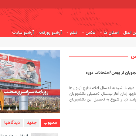
ن الملل
استان ها
عکس
فیلم
آرشیو روزنامه
آرشیو سایت
رس
یان از بهمن/امتحانات دوره
 با اشاره به احتمال اعلام نتایج آزمون‌ها
اریو، زمان آغاز نیمسال تحصیلی دانشجویان
واهد کرد و شروع به تحصیل این دانشجویان
محبوب
جدید
دیدگاهها