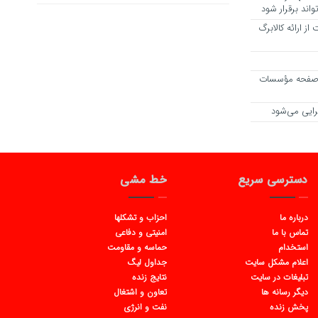
اند برقرار شود
ز ارائه کالابرگ
ب ۲ مؤسسه و مسدودسازی ۴۷ صفحه مؤسسات
رایی می‌شود
دسترسی سریع
خط مشی
درباره ما
احزاب و تشکلها
تماس با ما
امنیتی و دفاعی
استخدام
حماسه و مقاومت
اعلام مشکل سایت
جداول لیگ
تبلیغات در سایت
نتایج زنده
دیگر رسانه ها
تعاون و اشتغال
پخش زنده
نفت و انرژی