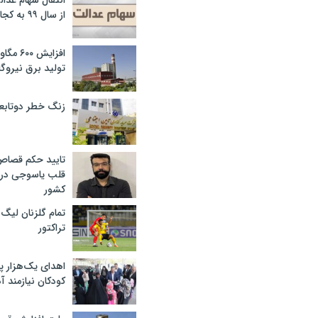
انتقال سهام عدا
از سال ۹۹ به کجا رسید؟
افزایش ۰
تولید برق نیروگا
زنگ خطر دوتابعی
تایید حکم قصا
قلب یاسوجی در د
کشور
تمام گلزنان لیگ‌
تراکتور
اهدای یک‌هزار 
کودکان نیازمند آ