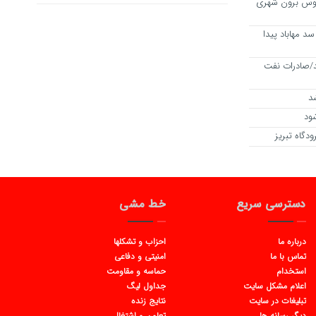
اتوبوس برون شهری
د مهاباد پیدا
/صادرات نفت
شد
ود
دگاه تبریز
دسترسی سریع
خط مشی
درباره ما
احزاب و تشکلها
تماس با ما
امنیتی و دفاعی
استخدام
حماسه و مقاومت
اعلام مشکل سایت
جداول لیگ
تبلیغات در سایت
نتایج زنده
دیگر رسانه ها
تعاون و اشتغال