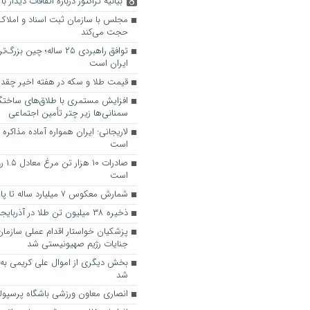
بیانیه تراکتور درباره اتفاقات دیدار 
مجلس با سازمان ثبت اسناد و املاک 
حجت می‌کند
توافق راهبردی ۲۵ ساله؛ چی
ایران است
قیمت طلا و سکه در هفته اخیر چقدر 
سمنانی‌ها زیر چتر تأمین اجتماعی
لاریجانی: ایران همواره آماده مذاکره ع
است
صادرات
است
شمارش معکوس ۷ میلیارد ساله تا پایان جهان هستی
ذخیره ۳۸ میلیون تن طلا در آذربایجان شرقی
پزشکیان خواستار اقدام عملی سازمان
جنایات رژیم صهیونیستی شد
بخش دیگری از اموال علی کریمی به 
شد
انصاری معاون ورزشی باشگاه پرسپ