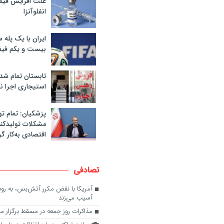
علت افزایش قی
انفلوآنزا
ایران با یک پله 
بیست و یکم فیف
تابستان تمام شد
استیجاری اجرا ن
پزشکیان: تمام تو
مشکلات تولیدکنن
اقتصادی به‌کار گر
تصادفی
آمریکا با نقض مکرر آتش‌بس، به رون
آسیب می‌زند
مذاکرات روز جمعه در مسقط برگزار 