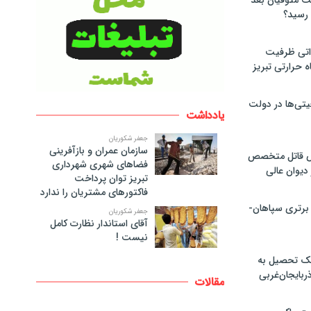
لت متوفیان بعد
۶۰ مگاواتی ظرفیت
ه حرارتی تبریز
تی‌ها در دولت
یادداشت
جعفر شکوریان
سازمان عمران و بازآفرینی
ص قاتل متخصص
فضاهای شهری شهرداری
یوان عالی
تبریز توان پرداخت
فاکتورهای مشتریان را ندارد
 برتری سپاهان-
جعفر شکوریان
آقای استاندار نظارت کامل
نیست !
پک تحصیل به
ذربایجان‌غربی
مقالات