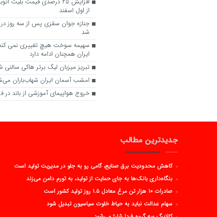
افزایش ۲۵ درصدی قیمت بلیت 
از اول اسفند
جنازه جوان سقزی پس از سه روز در س
شد
سهیمه سوخت هیچ تغییری نمی کند
ایران همچنان ادامه دارد
تبریز میزبان لیگ برتر هاکی سالنی 
امشب آسمان ایران شهاب‌باران می‌ش
خروج هواپیمای آموزشی از باند در فرو
جدیدترین مطالب
کاهش محدودیت برق صنایع، گامی رو به جلو در مدیریت تولید است
بنگاه‌داری بانک‌ها به جای حمایت از تولید، به تورم دامن می‌زند
صادرات ۱۰ هزار تن مرغ معادل ۱.۵ روز تولید کشور است
سهام عدالت نباید به حیاط خلوت سیاسیون تبدیل شود
کالابرگ سه گروه فردا شارژ می‌شود