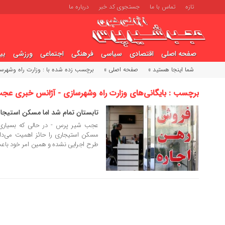
تازه
تماس با ما
جستجوی کد خبر
درباره ما
صفحه اصلی
اقتصادی
سیاسی
فرهنگی
اجتماعی
ورزشی
بی
شما اینجا هستید »
صفحه اصلی »
برچسب زده شده با : وزارت راه وشهرس
برچسب : بایگانی‌های وزارت راه وشهرسازی - آژانس خبری ع
تابستان تمام شد اما مسکن استیجا
27 شهریور 1404
عجب شیر پرس - در حالی که بسیاری ا
مسکن استیجاری را حائز اهمیت می‌دان
طرح اجرایی نشده و همین امر خود با