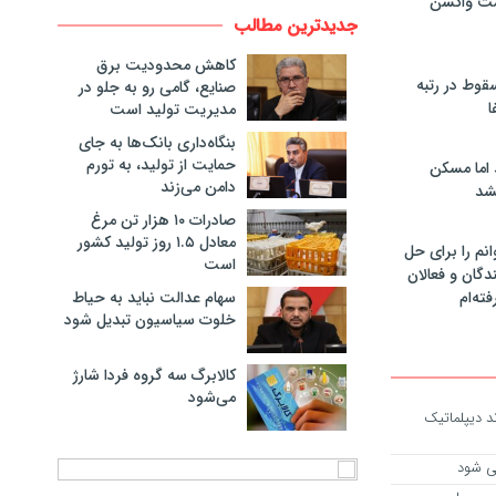
مت واکسن
جدیدترین مطالب
کاهش محدودیت برق
سقوط در رتبه
صنایع، گامی رو به جلو در
ا
مدیریت تولید است
بنگاه‌داری بانک‌ها به جای
حمایت از تولید، به تورم
 اما مسکن
دامن می‌زند
شد
صادرات ۱۰ هزار تن مرغ
معادل ۱.۵ روز تولید کشور
انم را برای حل
است
دگان و فعالان
سهام عدالت نباید به حیاط
فته‌ام
خلوت سیاسیون تبدیل شود
کالابرگ سه گروه فردا شارژ
می‌شود
د دیپلماتیک
می شود