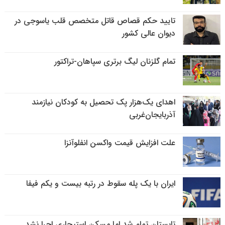
تایید حکم قصاص قاتل متخصص قلب یاسوجی در
دیوان عالی کشور
تمام گلزنان لیگ‌ برتری سپاهان-تراکتور
اهدای یک‌هزار پک تحصیل به کودکان نیازمند
آذربایجان‌غربی
علت افزایش قیمت واکسن انفلوآنزا
ایران با یک پله سقوط در رتبه بیست و یکم فیفا
تابستان تمام شد اما مسکن استیجاری اجرا نشد