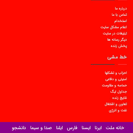
درباره ما
تماس با ما
استخدام
اعلام مشکل سایت
تبلیغات در سایت
دیگر رسانه ها
پخش زنده
خط مشی
احزاب و تشکلها
امنیتی و دفاعی
حماسه و مقاومت
جداول لیگ
نتایج زنده
تعاون و اشتغال
نفت و انرژی
خانه ملت
ایرنا
ایسنا
فارس
ایلنا
صدا و سیما
دانشجو