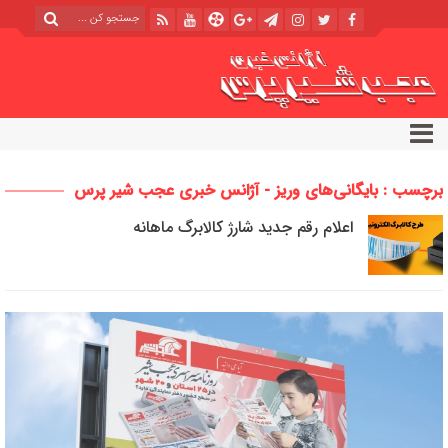
برچسب : بایگانی‌های وریز - آژانس خبری عجب شیر پرس
اعلام رقم جدید شارژ کالابرگ ماهانه