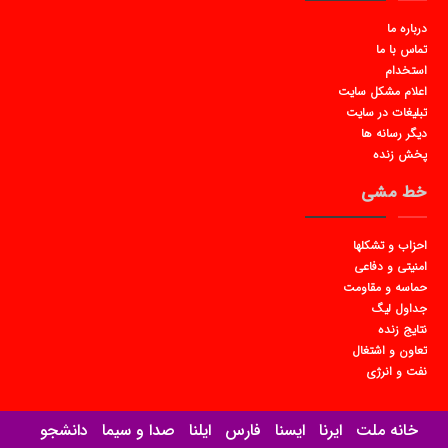
درباره ما
تماس با ما
استخدام
اعلام مشکل سایت
تبلیغات در سایت
دیگر رسانه ها
پخش زنده
خط مشی
احزاب و تشکلها
امنیتی و دفاعی
حماسه و مقاومت
جداول لیگ
نتایج زنده
تعاون و اشتغال
نفت و انرژی
خانه ملت
ایرنا
ایسنا
فارس
ایلنا
صدا و سیما
دانشجو