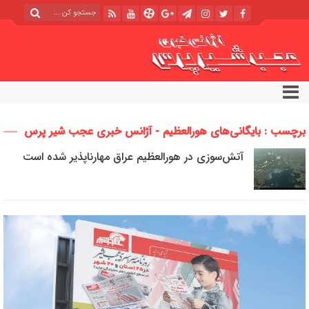
برچسب : بایگانی‌های هورالعظیم - آژانس خبری عجب شیر پرس
آتش‌سوزی در هورالعظیم عراق مهارناپذیر شده است