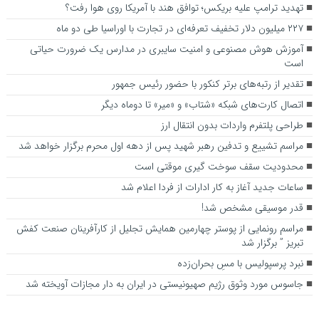
تهدید ترامپ علیه بریکس؛ توافق هند با آمریکا روی هوا رفت؟
۲۲۷ میلیون دلار تخفیف تعرفه‌ای در تجارت با اوراسیا طی دو ماه
آموزش هوش مصنوعی و امنیت سایبری در مدارس یک ضرورت حیاتی
است
تقدیر از رتبه‌های برتر کنکور با حضور رئیس جمهور
اتصال کارت‌های شبکه «شتاب» و «میر» تا دوماه دیگر
طراحی پلتفرم واردات بدون انتقال ارز
مراسم تشییع و تدفین رهبر شهید پس از دهه اول محرم برگزار خواهد شد
محدودیت سقف سوخت گیری موقتی است
ساعات جدید آغاز به کار ادارات از فردا اعلام شد
قدر موسیقی مشخص شد!
مراسم رونمایی از پوستر چهارمین همایش تجلیل از کارآفرینان صنعت کفش
تبریز ” برگزار شد
نبرد پرسپولیس با مسِ بحران‌زده
جاسوس مورد وثوق رژیم صهیونیستی در ایران به دار مجازات آویخته شد