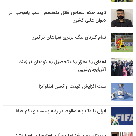
تایید حکم قصاص قاتل متخصص قلب یاسوجی در
دیوان عالی کشور
تمام گلزنان لیگ‌ برتری سپاهان-تراکتور
اهدای یک‌هزار پک تحصیل به کودکان نیازمند
آذربایجان‌غربی
علت افزایش قیمت واکسن انفلوآنزا
ایران با یک پله سقوط در رتبه بیست و یکم فیفا
تابستان تمام شد اما مسکن استیجاری اجرا نشد