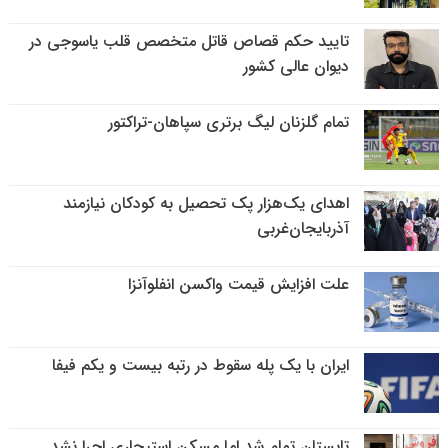
تایید حکم قصاص قاتل متخصص قلب یاسوجی در
دیوان عالی کشور
تمام گلزنان لیگ‌ برتری سپاهان-تراکتور
اهدای یک‌هزار پک تحصیل به کودکان نیازمند
آذربایجان‌غربی
علت افزایش قیمت واکسن انفلوآنزا
ایران با یک پله سقوط در رتبه بیست و یکم فیفا
تابستان تمام شد اما مسکن استیجاری اجرا نشد