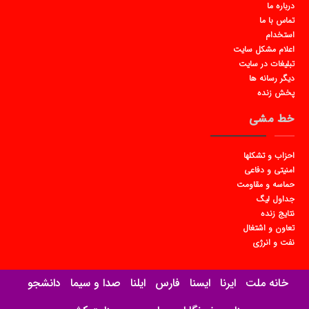
درباره ما
تماس با ما
استخدام
اعلام مشکل سایت
تبلیغات در سایت
دیگر رسانه ها
پخش زنده
خط مشی
احزاب و تشکلها
امنیتی و دفاعی
حماسه و مقاومت
جداول لیگ
نتایج زنده
تعاون و اشتغال
نفت و انرژی
خانه ملت
ایرنا
ایسنا
فارس
ایلنا
صدا و سیما
دانشجو