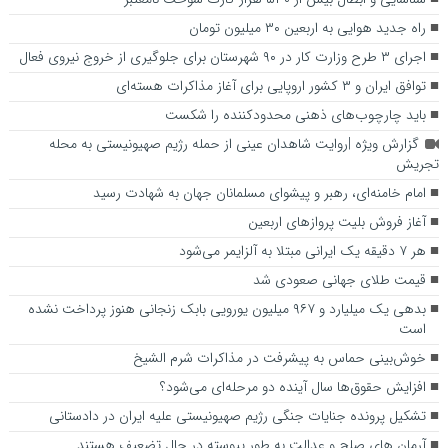
راه جدید هوایی به اربعین ۳۰ میلیون تومان
اجرای ۳ طرح وزارت کار در ۹۰ شهرستان برای جلوگیری از خروج نیروی فعال
توافق ایران و ۳ کشور اروپایی برای آغاز مذاکرات هسته‌ای
باید چارچوب‌های ذهنی محدودکننده را شکست
گزارش ویژه |روایت شاهدان عینی از حمله رژیم صهیونیستی به محله
تجریش
امام خامنه‌ای، رهبر و پیشوای مسلمانان جهان به شهادت رسید
آغاز فروش بلیت پروازهای اربعین
هر ۷ دقیقه یک ایرانی مبتلا به آلزایمر می‌شود
قیمت طلای جهانی صعودی شد
بدهی یک میلیارد و ۹۶۷ میلیون یورویی بابک زنجانی هنوز پرداخت نشده
است
خوش‌بینی حماس به پیشرفت در مذاکرات شرم الشیخ
افزایش حقوق‌ها سال آینده دو مرحله‌ای می‌شود؟
تشکیل پرونده جنایات جنگی رژیم صهیونیستی علیه ایران در دادستانی
آرمان های صلح و عدالت به طور پیوسته در حال تضعیف هستند