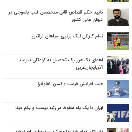
تایید حکم قصاص قاتل متخصص قلب یاسوجی در
دیوان عالی کشور
تمام گلزنان لیگ‌ برتری سپاهان-تراکتور
اهدای یک‌هزار پک تحصیل به کودکان نیازمند
آذربایجان‌غربی
علت افزایش قیمت واکسن انفلوآنزا
ایران با یک پله سقوط در رتبه بیست و یکم فیفا
تابستان تمام شد اما مسکن استیجاری اجرا نشد