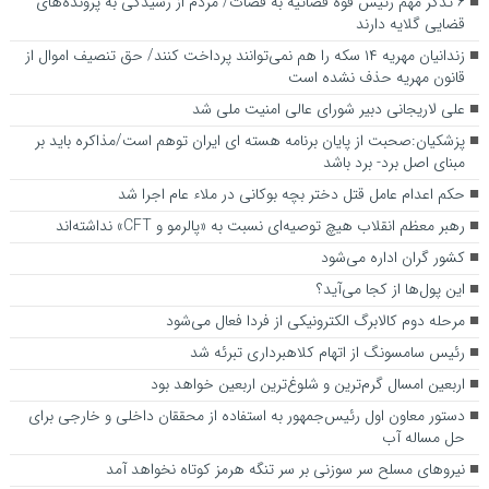
۶ تذکر مهم رئیس قوه قضائیه به قضات/ مردم از رسیدگی به پرونده‌های
قضایی گلایه‌ دارند‌
زندانیان مهریه ۱۴ سکه را هم نمی‌توانند پرداخت کنند/ حق تنصیف اموال از
قانون مهریه حذف نشده است
علی لاریجانی دبیر شورای عالی امنیت ملی شد
پزشکیان:صحبت از پایان برنامه هسته ای ایران توهم است/مذاکره باید بر
مبنای اصل برد- برد باشد
حکم اعدام عامل قتل دختر بچه بوکانی در ملاء عام اجرا شد
رهبر معظم انقلاب هیچ توصیه‌ای نسبت به «پالرمو و CFT» نداشته‌اند
کشور گران اداره می‌شود
این پول‌ها از کجا می‌آید؟
مرحله دوم کالابرگ الکترونیکی از فردا فعال می‌شود
رئیس سامسونگ از اتهام کلاهبرداری تبرئه شد
اربعین امسال گرم‌ترین و شلوغ‌ترین اربعین خواهد بود
دستور معاون اول رئیس‌جمهور به استفاده از محققان داخلی و خارجی برای
حل مساله آب
نیروهای مسلح سر سوزنی بر سر تنگه هرمز کوتاه نخواهد آمد