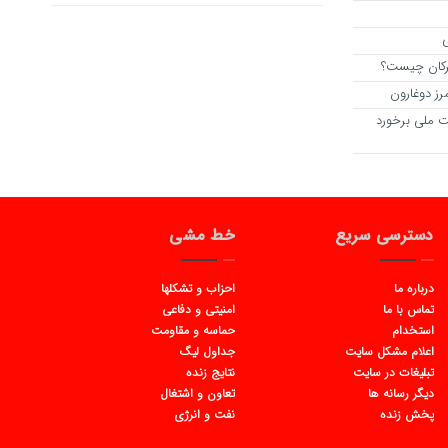
ی
رکان چیست؟
رز دوغارون
یت ملی برخورد
دسترسی سریع
خط مشی
درباره ما
احزاب و تشکلها
تماس با ما
امنیتی و دفاعی
استخدام
حماسه و مقاومت
اعلام مشکل سایت
جداول لیگ
تبلیغات در سایت
نتایج زنده
دیگر رسانه ها
تعاون و اشتغال
پخش زنده
نفت و انرژی