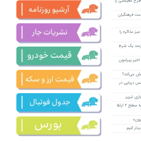
۱۱ قلم کالای طرح معیشتی را
مت فرهنگیان
یز مذاکره را
ازمند یک شرط
اخیر پیرامون
خش می‌کند؟
انس دریایی در
زی تبریز
درمانگاه تامین اجتماعی عجب شیر به سطح ۲ ارتقا
رون»
یدار کنیم