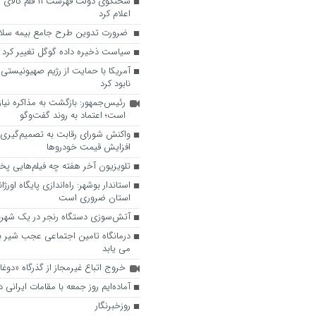
سخنگوی دولت فهرست 
اعلام کرد
ضرورت تدوین طرح جامع بیمه سلا
سیاست ذخیره داده گوگل تغییر کرد
آمریکا با حمایت از رژیم صهیونیستی م
نابود کرد
رئیس‌جمهور: بازگشت به مذاکره نی
است؛ اعتماد به روند گفت‌وگو
واکنش شورای رقابت به تصمیم‌گیری 
افزایش قیمت خودروها
تلویزیون آخر هفته چه فیلم‌هایی پ
استاندار بوشهر: راه‌اندازی پایگاه اورژ
استان ضروری است
آتش‌سوزی دستگاه رنجر در یک شهربا
می یابد
خروج اتباع غیرمجاز از گذرگاه «دوغا
آماده‌ایم روز جمعه با مقامات ایرانی د
روزخبرنگار