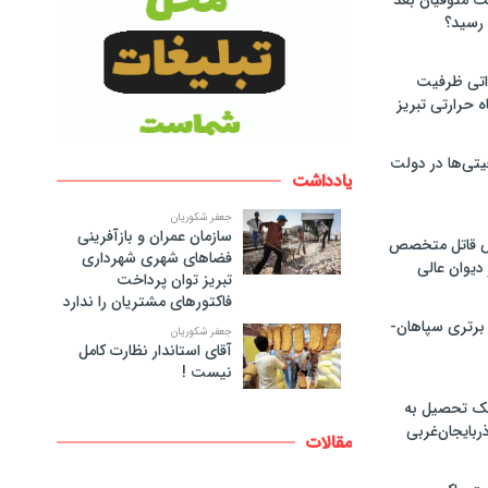
لت متوفیان بعد
۶۰ مگاواتی ظرفیت
ه حرارتی تبریز
تی‌ها در دولت
یادداشت
جعفر شکوریان
سازمان عمران و بازآفرینی
ص قاتل متخصص
فضاهای شهری شهرداری
یوان عالی
تبریز توان پرداخت
فاکتورهای مشتریان را ندارد
 برتری سپاهان-
جعفر شکوریان
آقای استاندار نظارت کامل
نیست !
پک تحصیل به
ذربایجان‌غربی
مقالات