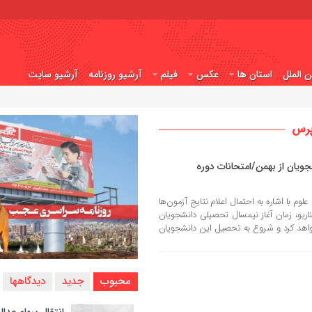
ن الملل
استان ها
عکس
فیلم
آرشیو روزنامه
آرشیو سایت
پرس
یان از بهمن/امتحانات دوره
 با اشاره به احتمال اعلام نتایج آزمون‌ها
اریو، زمان آغاز نیمسال تحصیلی دانشجویان
واهد کرد و شروع به تحصیل این دانشجویان
محبوب
جدید
دیدگاهها