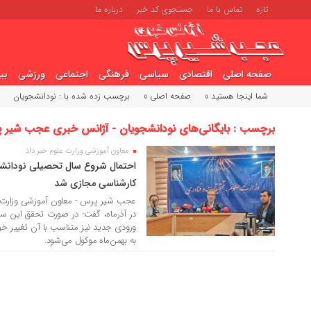
تازه
تماس با ما
جستجوی کد خبر
درباره ما
صفحه اصلی
اقتصادی
سیاسی
فرهنگی
اجتماعی
ورزشی
بی
شما اینجا هستید »
صفحه اصلی »
برچسب زده شده با : نودانشجویان
برچسب : بایگانی‌های نودانشجویان - آژانس خبری عجب شیر 
معاون آموزشی وزارت علوم خبر داد
20 خرداد 1405
احتمال شروع سال تحصیلی نودانشجو
کارشناسی مجازی شد
عجب شیر پرس - معاون آموزشی وزارت علوم
در آذرماه، گفت: در صورت تحقق این سن
ورودی جدید نیز متناسب با آن تغییر خ
به بهمن‌ماه موکول می‌شود.