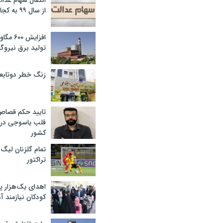
انتقال سهام عدا
از سال ۹۹ به کجا رسید؟
افزایش ۰
تولید برق نیروگا
زنگ خطر دوتابعی
تایید حکم قصا
قلب یاسوجی در د
کشور
تمام گلزنان لیگ‌
تراکتور
اهدای یک‌هزار 
کودکان نیازمند آ