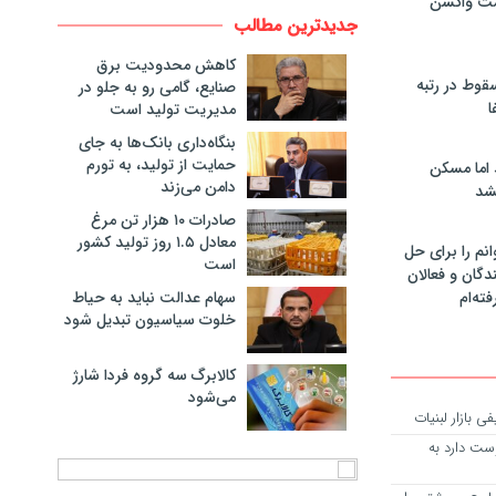
مت واکسن
جدیدترین مطالب
کاهش محدودیت برق
سقوط در رتبه
صنایع، گامی رو به جلو در
ا
مدیریت تولید است
بنگاه‌داری بانک‌ها به جای
حمایت از تولید، به تورم
 اما مسکن
دامن می‌زند
شد
صادرات ۱۰ هزار تن مرغ
معادل ۱.۵ روز تولید کشور
انم را برای حل
است
دگان و فعالان
سهام عدالت نباید به حیاط
فته‌ام
خلوت سیاسیون تبدیل شود
کالابرگ سه گروه فردا شارژ
می‌شود
 بازار لبنیات
ست دارد به