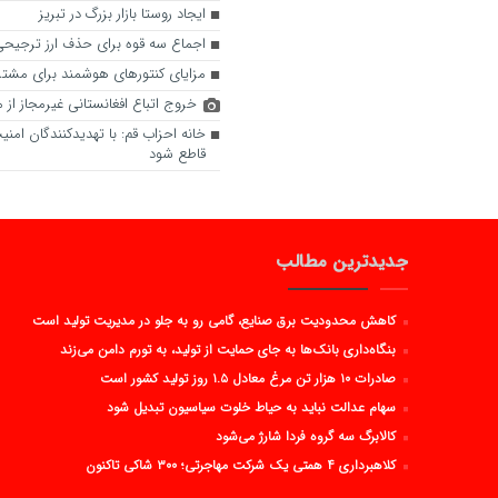
ایجاد روستا بازار بزرگ در تبریز
اجماع سه قوه برای حذف ارز ترجیح
مزایای کنتورهای هوشمند برای مشت
خروج اتباع افغانستانی غیرمجاز از م
خانه احزاب قم: با تهدیدکنندگان امن
قاطع شود
جدیدترین مطالب
کاهش محدودیت برق صنایع، گامی رو به جلو در مدیریت تولید است
بنگاه‌داری بانک‌ها به جای حمایت از تولید، به تورم دامن می‌زند
صادرات ۱۰ هزار تن مرغ معادل ۱.۵ روز تولید کشور است
سهام عدالت نباید به حیاط خلوت سیاسیون تبدیل شود
کالابرگ سه گروه فردا شارژ می‌شود
کلاهبرداری ۴ همتی یک شرکت مهاجرتی؛ ۳۰۰ شاکی تاکنون