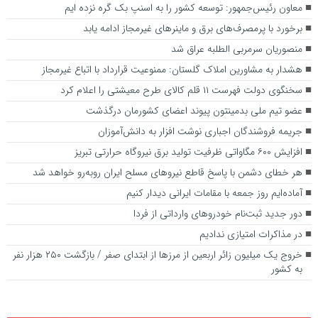
معاون رئیس‌جمهور: توسعه کشور را به اسنپ بک گره نزده ایم
برخورد با پرمصرف‌های برق و ماینرهای غیرمجاز ادامه یابد
منصوریان سرمربی الطلبه عراق شد
هشدار به مشاورین املاک گلستان: ممنوعیت قرارداد با اتباع غیرمجاز
سخنگوی دولت فهرست ۱۱ قلم کالای طرح معیشتی را اعلام کرد
عضو تیم ملی بدمینتون پیوند اعضای کشورمان درگذشت
جریمه فروشندگان اجباری نوشت افزار به دانش‌آموزان
افزایش ۶۰۰ مگاواتی ظرفیت تولید برق نیروگاه حرارتی تبریز
هر خطای دشمن با پاسخ قاطع نیروهای مسلح ایران روبه‌رو خواهد شد
آماده‌ایم روز جمعه با مقامات ایرانی دیدار کنیم
دور جدید ثبت‌نام خودروهای وارداتی از فردا
در مذاکرات امتیازی ندادیم
خروج یک میلیون زائر اربعین از مرزها از ابتدای صفر / بازگشت ۲۵۰ هزار نفر
به کشور