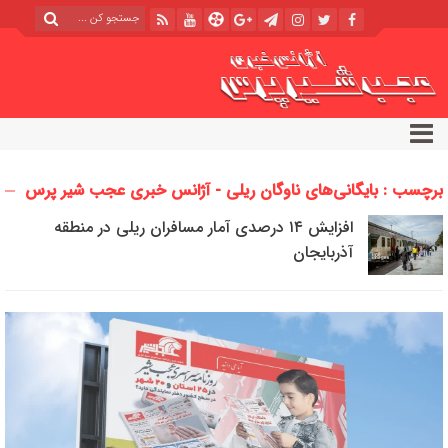
برچسب : بایگانی‌های ناوگان ریلی - آژانس خبری عجب شیر پرس
افزایش ۱۴ درصدی آمار مسافران ریلی در منطقه
آذربایجان