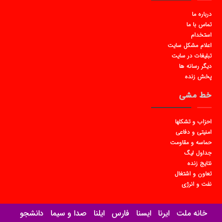
درباره ما
تماس با ما
استخدام
اعلام مشکل سایت
تبلیغات در سایت
دیگر رسانه ها
پخش زنده
خط مشی
احزاب و تشکلها
امنیتی و دفاعی
حماسه و مقاومت
جداول لیگ
نتایج زنده
تعاون و اشتغال
نفت و انرژی
خانه ملت
ایرنا
ایسنا
فارس
ایلنا
صدا و سیما
دانشجو