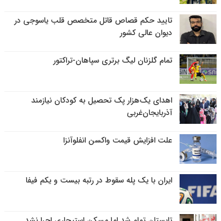
تایید حکم قصاص قاتل متخصص قلب یاسوجی در
دیوان عالی کشور
تمام گلزنان لیگ‌ برتری سپاهان-تراکتور
اهدای یک‌هزار پک تحصیل به کودکان نیازمند
آذربایجان‌غربی
علت افزایش قیمت واکسن انفلوآنزا
ایران با یک پله سقوط در رتبه بیست و یکم فیفا
تابستان تمام شد اما مسکن استیجاری اجرا نشد