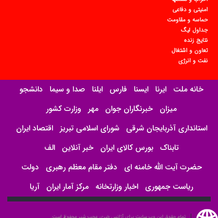
امنیتی و دفاعی
حماسه و مقاومت
جداول لیگ
نتایج زنده
تعاون و اشتغال
نفت و انرژی
خانه ملت
ایرنا
ایسنا
فارس
ایلنا
صدا و سیما
دانشجو
میزان
خبرنگاران جوان
مهر
وزارت کشور
استانداری آذربایجان شرقی
شورای اسلامی تبریز
اقتصاد ایران
تابناک
بورس کالای ایران
خبر آنلاین
الف
حضرت آیت الله خامنه ای
دفتر مقام معظم رهبری
دولت
ریاست جمهوری
اخبار وزارتخانه
مرکز آمار ایران
آریا
تمام حقوق این وب سایت برای آژانس خبری عجب شیر محفوظ است.