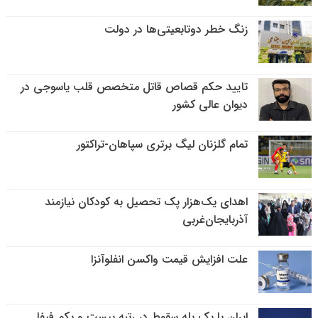
زنگ خطر دوتابعیتی‌ها در دولت
تایید حکم قصاص قاتل متخصص قلب یاسوجی در
دیوان عالی کشور
تمام گلزنان لیگ‌ برتری سپاهان-تراکتور
اهدای یک‌هزار پک تحصیل به کودکان نیازمند
آذربایجان‌غربی
علت افزایش قیمت واکسن انفلوآنزا
ایران با یک پله سقوط در رتبه بیست و یکم فیفا