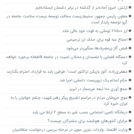
ارتش: امروز آماده‌تر از گذشته در برابر دشمنان ایستاده‌ایم
معاون رئیس جمهور: محیط‌زیست مخالف توسعه نیست؛ سلامت جامعه در
گرو توسعه پایدار است
ارز ۲۸۵۰۰ تومانی به قوت خود باقی ماند
اجماع سه قوه برای حذف ارز ترجیحی
قبض گاز پرمصرف‌ها سنگین‌تر می‌شود
دستگاه قضایی با مفسدان و مخلان امنیت در جامعه قاطعانه برخورد خواهد
کرد
مظفری‌زاده: آلوز بازیکن تراکتور است/ طرفین باید به قرارداد احترام بگذارند
حکم اعدام یک تروریست داعشی اجرا شد
جمع آوری ۱۰۰ تبعه غیرمجاز در تبریز
موج خروشان مردم در مراسم تشییع پیکر رهبر شهید، چشم جهانیان را به
ایران خیره کرد
درمانگاه تامین اجتماعی عجب شیر به سطح ۲ ارتقا می یابد
مزایای کنتورهای هوشمند برای مشترکان چیست؟
وزارت اقتصاد: واردات بنزین سوپر در مرحله بررسی درخواست متقاضیان