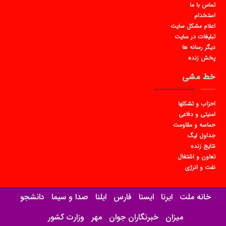
تماس با ما
استخدام
اعلام مشکل سایت
تبلیغات در سایت
دیگر رسانه ها
پخش زنده
خط مشی
احزاب و تشکلها
امنیتی و دفاعی
حماسه و مقاومت
جداول لیگ
نتایج زنده
تعاون و اشتغال
نفت و انرژی
خانه ملت
ایرنا
ایسنا
فارس
ایلنا
صدا و سیما
دانشجو
میزان
خبرنگاران جوان
مهر
وزارت کشور