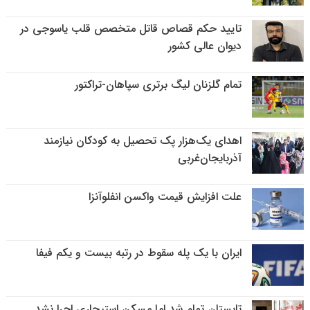
تایید حکم قصاص قاتل متخصص قلب یاسوجی در
دیوان عالی کشور
تمام گلزنان لیگ‌ برتری سپاهان-تراکتور
اهدای یک‌هزار پک تحصیل به کودکان نیازمند
آذربایجان‌غربی
علت افزایش قیمت واکسن انفلوآنزا
ایران با یک پله سقوط در رتبه بیست و یکم فیفا
تابستان تمام شد اما مسکن استیجاری اجرا نشد