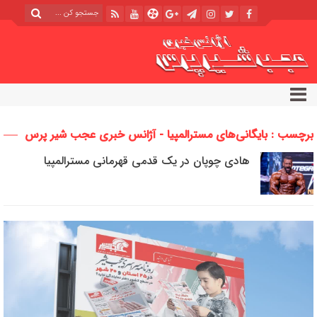
برچسب : بایگانی‌های مسترالمپیا - آژانس خبری عجب شیر پرس
هادی چوپان در یک قدمی قهرمانی مسترالمپیا