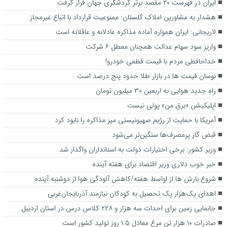
ایران در فهرست ۲۰ مقصد برتر گردشگری جهان قرار گرفت
هشدار به مشاورین املاک گلستان: ممنوعیت قرارداد با اتباع غیرمجاز
لاریجانی: ایران همواره آماده مذاکره عادلانه و عاقلانه است
واریز سود سهام عدالت همچنان معطل ۶ شرکت
خداحافظی مردم با قیمت قطعی خودرو!
نوسان قیمت ها در بازار طلا حدود پنج درصد است
راه جدید هوایی به اربعین ۳۰ میلیون تومان
اپلیکیشن «برق من» پولی نیست
آمریکا با حمایت از رژیم صهیونیستی میز مذاکره را نابود کرد
قبض گاز پرمصرف‌ها سنگین‌تر می‌شود
وزیر کشور: برخی اختیارات دولت به استانداران واگذار شد
خبر خوب دلاری وزیر اقتصاد برای هفته آینده
شروع بارش ها از اواسط هفته/کاهش آلودگی هوا از دوشنبه آینده
اهدای یک‌هزار پک تحصیل به کودکان نیازمند آذربایجان‌غربی
جانمایی زمین برای احداث سه هزار و ۲۲۸ کلاس درس در استان اردبیل
صادرات ۱۰ هزار تن مرغ معادل ۱.۵ روز تولید کشور است