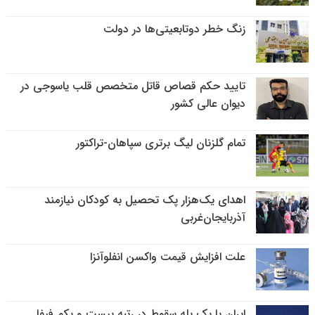
زنگ خطر دوتابعیتی‌ها در دولت
تایید حکم قصاص قاتل متخصص قلب یاسوجی در
دیوان عالی کشور
تمام گلزنان لیگ‌ برتری سپاهان-تراکتور
اهدای یک‌هزار پک تحصیل به کودکان نیازمند
آذربایجان‌غربی
علت افزایش قیمت واکسن انفلوآنزا
ایران با یک پله سقوط در رتبه بیست و یکم فیفا