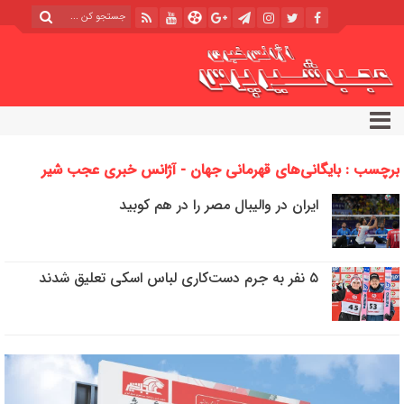
برچسب : بایگانی‌های قهرمانی جهان - آژانس خبری عجب شیر
پرس
ایران در والیبال مصر را در هم کوبید
۵ نفر به جرم دست‌کاری لباس اسکی تعلیق شدند