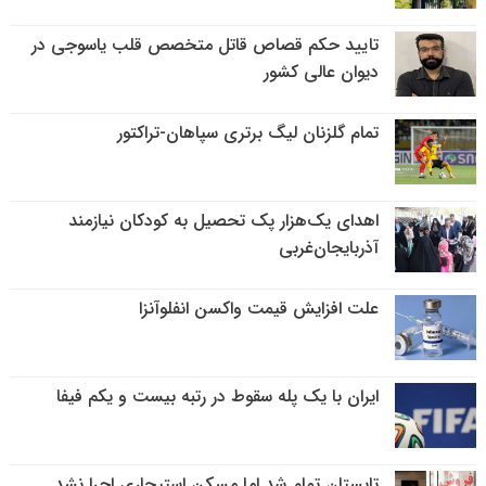
تایید حکم قصاص قاتل متخصص قلب یاسوجی در
دیوان عالی کشور
تمام گلزنان لیگ‌ برتری سپاهان-تراکتور
اهدای یک‌هزار پک تحصیل به کودکان نیازمند
آذربایجان‌غربی
علت افزایش قیمت واکسن انفلوآنزا
ایران با یک پله سقوط در رتبه بیست و یکم فیفا
تابستان تمام شد اما مسکن استیجاری اجرا نشد