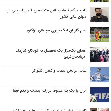
تایید حکم قصاص قاتل متخصص قلب یاسوجی در
دیوان عالی کشور
تمام گلزنان لیگ‌ برتری سپاهان-تراکتور
اهدای یک‌هزار پک تحصیل به کودکان نیازمند
آذربایجان‌غربی
علت افزایش قیمت واکسن انفلوآنزا
ایران با یک پله سقوط در رتبه بیست و یکم فیفا
تابستان تمام شد اما مسکن استیجاری اجرا نشد