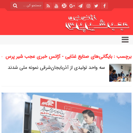
برچسب : بایگانی‌های صنایع غذایی - آژانس خبری عجب شیر پرس
سه واحد تولیدی از آذربایجان‌شرقی نمونه ملی شدند