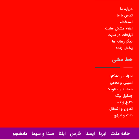
درباره ما
تماس با ما
استخدام
اعلام مشکل سایت
تبلیغات در سایت
دیگر رسانه ها
پخش زنده
خط مشی
احزاب و تشکلها
امنیتی و دفاعی
حماسه و مقاومت
جداول لیگ
نتایج زنده
تعاون و اشتغال
نفت و انرژی
خانه ملت
ایرنا
ایسنا
فارس
ایلنا
صدا و سیما
دانشجو