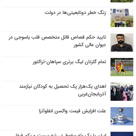
زنگ خطر دوتابعیتی‌ها در دولت
تایید حکم قصاص قاتل متخصص قلب یاسوجی در
دیوان عالی کشور
تمام گلزنان لیگ‌ برتری سپاهان-تراکتور
اهدای یک‌هزار پک تحصیل به کودکان نیازمند
آذربایجان‌غربی
علت افزایش قیمت واکسن انفلوآنزا
ایران با یک پله سقوط در رتبه بیست و یکم فیفا