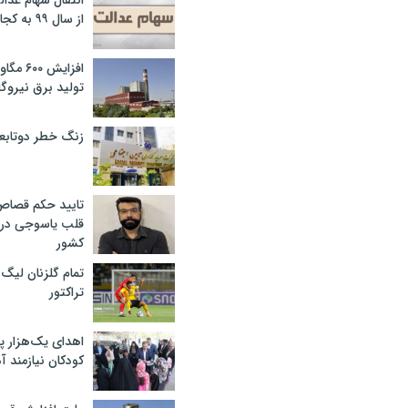
انتقال سهام عدا
از سال ۹۹ به کجا رسید؟
افزایش ۰
تولید برق نیروگا
زنگ خطر دوتابعی
تایید حکم قصا
قلب یاسوجی در د
کشور
تمام گلزنان لیگ‌
تراکتور
اهدای یک‌هزار 
کودکان نیازمند آ