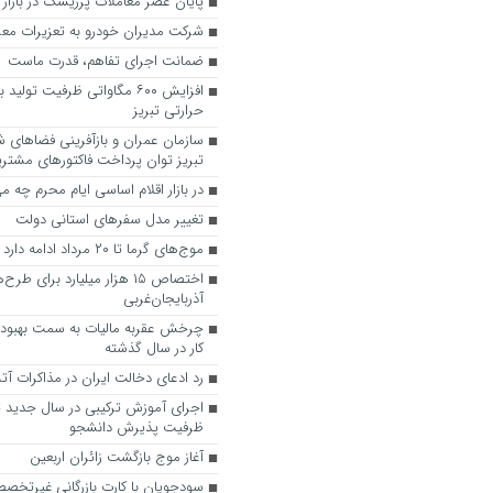
پایان عصر معاملات پرریسک در بازار 
شرکت مدیران خودرو به تعزیرات مع
ضمانت اجرای تفاهم، قدرت ماست
افزایش ۶۰۰ مگاواتی ظرفیت تولید
حرارتی تبریز
سازمان عمران و بازآفرینی فضاهای 
تبریز توان پرداخت فاکتورهای مشتریا
در بازار اقلام اساسی ایام محرم چه می
تغییر مدل سفرهای استانی دولت
موج‌های گرما تا ۲۰ مرداد ادامه دارد
اختصاص ۱۵ هزار میلیارد برای ط
آذربایجان‌غربی
چرخش عقربه مالیات به سمت بهبود
کار در سال گذشته
رد ادعای دخالت ایران در مذاکرات آ
اجرای آموزش ترکیبی در سال جدید ت
ظرفیت پذیرش دانشجو
آغاز موج بازگشت زائران اربعین
سودجویان با کارت‌ بازرگانی غیرتخصص