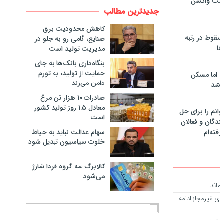
مت واکسن
جدیدترین مطالب
کاهش محدودیت برق
سقوط در رتبه
صنایع، گامی رو به جلو در
ا
مدیریت تولید است
بنگاه‌داری بانک‌ها به جای
حمایت از تولید، به تورم
 اما مسکن
دامن می‌زند
شد
صادرات ۱۰ هزار تن مرغ
معادل ۱.۵ روز تولید کشور
انم را برای حل
است
دگان و فعالان
سهام عدالت نباید به حیاط
فته‌ام
خلوت سیاسیون تبدیل شود
کالابرگ سه گروه فردا شارژ
می‌شود
ی غیرمجاز ادامه