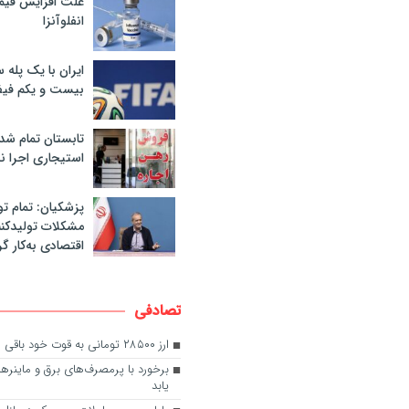
علت افزایش قی
انفلوآنزا
ایران با یک پله 
بیست و یکم فیف
تابستان تمام شد
استیجاری اجرا ن
پزشکیان: تمام تو
مشکلات تولیدکنن
اقتصادی به‌کار گر
تصادفی
ارز ۲۸۵۰۰ تومانی به قوت خود باقی ماند
برخورد با پرمصرف‌های برق و ماینرها
یابد