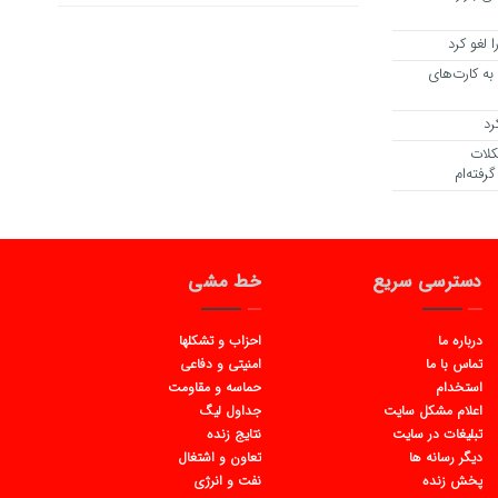
 لغو کرد
ه کارت‌های
رد
کلات
رفته‌ام
دسترسی سریع
خط مشی
درباره ما
احزاب و تشکلها
تماس با ما
امنیتی و دفاعی
استخدام
حماسه و مقاومت
اعلام مشکل سایت
جداول لیگ
تبلیغات در سایت
نتایج زنده
دیگر رسانه ها
تعاون و اشتغال
پخش زنده
نفت و انرژی