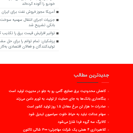
خودرو را آلوده کرده‌اند
آمریکا مجوز فروش نفت برای ایران را
جزییات اجرای انتقال سهمیه سوخت ب
بانکی تشریح شد
توانیر افزایش قیمت برق را تکذیب ک
پزشکیان: تمام توانم را برای حل مش
تولیدکنندگان و فعالان اقتصادی به‌کار گ
جدیدترین مطالب
کاهش محدودیت برق صنایع، گامی رو به جلو در مدیریت تولید است
بنگاه‌داری بانک‌ها به جای حمایت از تولید، به تورم دامن می‌زند
صادرات ۱۰ هزار تن مرغ معادل ۱.۵ روز تولید کشور است
سهام عدالت نباید به حیاط خلوت سیاسیون تبدیل شود
کالابرگ سه گروه فردا شارژ می‌شود
کلاهبرداری ۴ همتی یک شرکت مهاجرتی؛ ۳۰۰ شاکی تاکنون