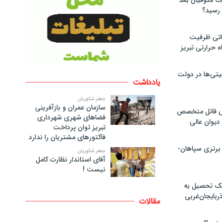
لت متوفیان بعد
۶۰ مگاواتی ظرفیت
ه حرارتی تبریز
تی‌ها در دولت
یادداشت
جعفر شکوریان
سازمان عمران و بازآفرینی
ص قاتل متخصص
فضاهای شهری شهرداری
یوان عالی
تبریز توان پرداخت
فاکتورهای مشتریان را ندارد
 برتری سپاهان-
جعفر شکوریان
آقای استاندار نظارت کامل
نیست !
پک تحصیل به
ذربایجان‌غربی
مقالات