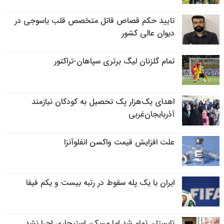
تایید حکم قصاص قاتل متخصص قلب یاسوجی در
دیوان عالی کشور
تمام گلزنان لیگ‌ برتری سپاهان-تراکتور
اهدای یک‌هزار پک تحصیل به کودکان نیازمند
آذربایجان‌غربی
علت افزایش قیمت واکسن انفلوآنزا
ایران با یک پله سقوط در رتبه بیست و یکم فیفا
تابستان تمام شد اما مسکن استیجاری اجرا نشد