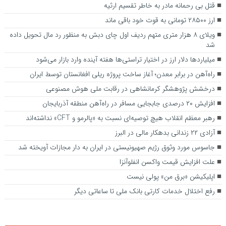
قتل بی رحمانه مادر به خاطر تقسیم ارثیه
ارز ۲۸۵۰۰ تومانی به قوت خود باقی ماند
ویلای ۸ هزار متری متهم ردیف اول چای دبش به منظور رد مال تحویل داده
شد
میلیارد‌ها دلار ارز در اختیار تراستی‌ها هفته آینده وارد بازار می‌شود
راه‌آهن در برابر معدن؛ آغاز ساخت پروژه ریلی افغانستان توسط ایران
درخشش پژوهشگر کرمانشاهی در رقابت ملی هوش مصنوعی
افزایش ۲۰ درصدی جابجایی مسافر در راه‌آهن منطقه آذربایجان
رهبر معظم انقلاب هیچ توصیه‌ای نسبت به «پالرمو و CFT» نداشته‌اند
آزادی ۲۲ زندانی بدهکار مالی در البرز
جاسوس مورد وثوق رژیم صهیونیستی در ایران به دار مجازات آویخته شد
علت افزایش قیمت واکسن انفلوآنزا
اپلیکیشن «برق من» پولی نیست
رفع اختلال خدمات کارتی بانک ملی تا ساعاتی دیگر