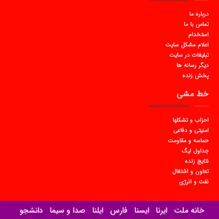
درباره ما
تماس با ما
استخدام
اعلام مشکل سایت
تبلیغات در سایت
دیگر رسانه ها
پخش زنده
خط مشی
احزاب و تشکلها
امنیتی و دفاعی
حماسه و مقاومت
جداول لیگ
نتایج زنده
تعاون و اشتغال
نفت و انرژی
خانه ملت
ایرنا
ایسنا
فارس
ایلنا
صدا و سیما
دانشجو