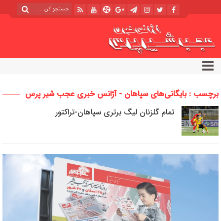
برچسب : بایگانی‌های سپاهان - آژانس خبری عجب شیر پرس
تمام گلزنان لیگ‌ برتری سپاهان-تراکتور