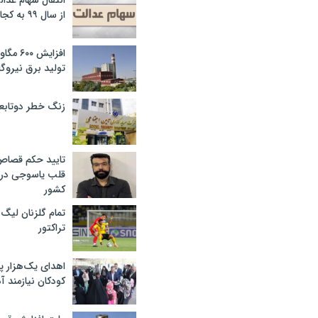
انتقال سهام عدا
از سال ۹۹ به کجا رسید؟
افزایش ۰
تولید برق نیروگا
زنگ خطر دوتابعی
تایید حکم قصا
قلب یاسوجی در د
کشور
تمام گلزنان لیگ‌
تراکتور
اهدای یک‌هزار 
کودکان نیازمند آ