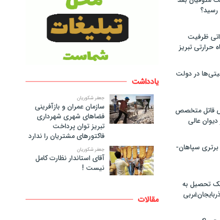
لت متوفیان بعد
۶۰ مگاواتی ظرفیت
ه حرارتی تبریز
تی‌ها در دولت
یادداشت
جعفر شکوریان
سازمان عمران و بازآفرینی
ص قاتل متخصص
فضاهای شهری شهرداری
یوان عالی
تبریز توان پرداخت
فاکتورهای مشتریان را ندارد
 برتری سپاهان-
جعفر شکوریان
آقای استاندار نظارت کامل
نیست !
پک تحصیل به
ذربایجان‌غربی
مقالات