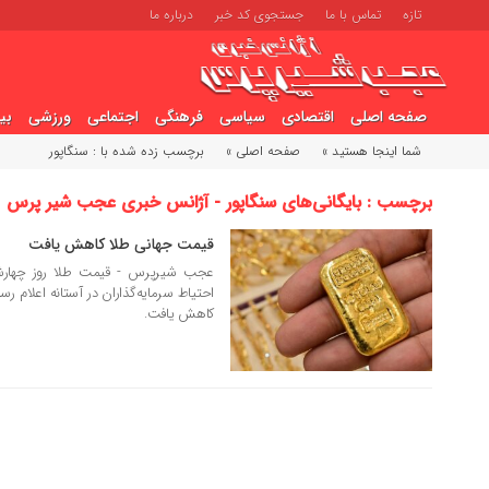
تازه
تماس با ما
جستجوی کد خبر
درباره ما
صفحه اصلی
اقتصادی
سیاسی
فرهنگی
اجتماعی
ورزشی
بی
شما اینجا هستید »
صفحه اصلی »
برچسب زده شده با : سنگاپور
برچسب : بایگانی‌های سنگاپور - آژانس خبری عجب شیر پرس
قیمت جهانی طلا کاهش یافت
15 مرداد 1404
عجب شیرپرس - قیمت طلا روز چهارشنب
احتیاط سرمایه‌گذاران در آستانه اعلام 
کاهش یافت.