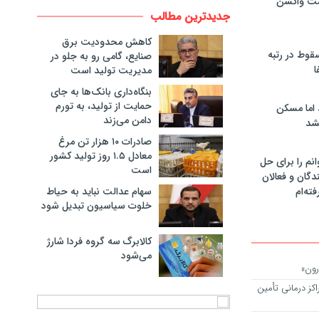
مت واکسن
جدیدترین مطالب
کاهش محدودیت برق
سقوط در رتبه
صنایع، گامی رو به جلو در
ا
مدیریت تولید است
بنگاه‌داری بانک‌ها به جای
حمایت از تولید، به تورم
 اما مسکن
دامن می‌زند
شد
صادرات ۱۰ هزار تن مرغ
معادل ۱.۵ روز تولید کشور
انم را برای حل
است
دگان و فعالان
سهام عدالت نباید به حیاط
فته‌ام
خلوت سیاسیون تبدیل شود
کالابرگ سه گروه فردا شارژ
می‌شود
رون»
کز درمانی تأمین