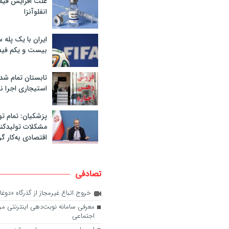
علت افزایش قی
انفلوآنزا
ایران با یک پله 
بیست و یکم فیف
تابستان تمام شد
استیجاری اجرا ن
پزشکیان: تمام تو
مشکلات تولیدکنن
اقتصادی به‌کار گر
تصادفی
خروج اتباع غیرمجاز از گذرگاه «دوغا
معرفی سامانه نوبت‌دهی اینترنتی مرا
اجتماعی