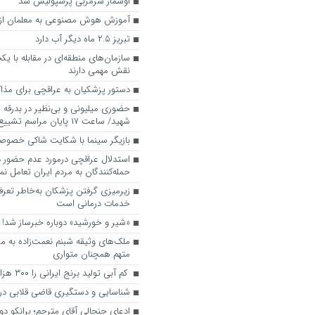
اوسمار سرمربی پرسپولیس شد
آموزش هوش مصنوعی به معلمان از ن
تبریز ۲.۵ ماه دیگر آب دارد
سازمان‌های منطقه‌ای در مقابله با یکج
نقش مهمی دارند
دستور پزشکیان به عراقچی برای مذاکر
حضوری میلیونی و بی‌نظیر در بدرقه ت
شهید/ ساعت ۱۷ پایان مراسم تشییع در پایتخت
بازیگر سینما با شکایت شاکی خصو
استدلال عراقچی درمورد عدم حضور در
حمله‌کنندگان به مردم ایران تعامل نم
زیرمیزی گرفتن پزشکان به‌خاطر تعرف
خدمات درمانی است
«شیر و خورشید» دوباره خبرساز شد!
ملک‌های وثیقه شبنم نعمت‌زاده به م
متهم همچنان متواری
کم آبی تولید برنج ایرانی را ۳۰۰ هزار تن کاهش داد
شناسایی و دستگیری قاضی قلابی در 
ادعای جنجالی آقای مترجم؛ برانکو دو