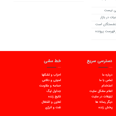
زنشستگان است
 فهرست پرونده
دسترسی سریع
خط مشی
درباره ما
احزاب و تشکلها
تماس با ما
امنیتی و دفاعی
استخدام
حماسه و مقاومت
اعلام مشکل سایت
جداول لیگ
تبلیغات در سایت
نتایج زنده
دیگر رسانه ها
تعاون و اشتغال
پخش زنده
نفت و انرژی