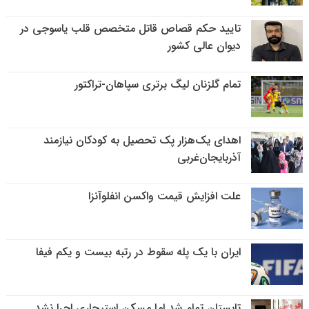
تایید حکم قصاص قاتل متخصص قلب یاسوجی در
دیوان عالی کشور
تمام گلزنان لیگ‌ برتری سپاهان-تراکتور
اهدای یک‌هزار پک تحصیل به کودکان نیازمند
آذربایجان‌غربی
علت افزایش قیمت واکسن انفلوآنزا
ایران با یک پله سقوط در رتبه بیست و یکم فیفا
تابستان تمام شد اما مسکن استیجاری اجرا نشد