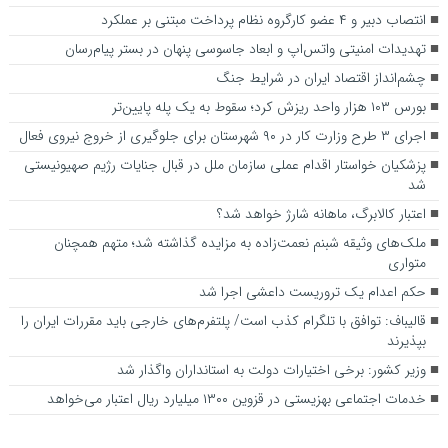
انتصاب دبیر و ۴ عضو کارگروه نظام پرداخت مبتنی بر عملکرد
تهدیدات امنیتی واتس‌اپ و ابعاد جاسوسی پنهان در بستر پیام‌رسان
چشم‌انداز اقتصاد ایران در شرایط جنگ
بورس ۱۰۳ هزار واحد ریزش کرد؛ سقوط به یک پله پایین‌تر
اجرای ۳ طرح وزارت کار در ۹۰ شهرستان برای جلوگیری از خروج نیروی فعال
پزشکیان خواستار اقدام عملی سازمان ملل در قبال جنایات رژیم صهیونیستی
شد
اعتبار کالابرگ، ماهانه شارژ خواهد شد؟
ملک‌های وثیقه شبنم نعمت‌زاده به مزایده گذاشته شد؛ متهم همچنان
متواری
حکم اعدام یک تروریست داعشی اجرا شد
قالیباف: توافق با تلگرام کذب است/ پلتفرم‌های خارجی باید مقررات ایران را
بپذیرند
وزیر کشور: برخی اختیارات دولت به استانداران واگذار شد
خدمات اجتماعی بهزیستی در قزوین ۱۳۰۰ میلیارد ریال اعتبار می‌خواهد