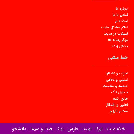
درباره ما
تماس با ما
استخدام
اعلام مشکل سایت
تبلیغات در سایت
دیگر رسانه ها
پخش زنده
خط مشی
احزاب و تشکلها
امنیتی و دفاعی
حماسه و مقاومت
جداول لیگ
نتایج زنده
تعاون و اشتغال
نفت و انرژی
خانه ملت
ایرنا
ایسنا
فارس
ایلنا
صدا و سیما
دانشجو