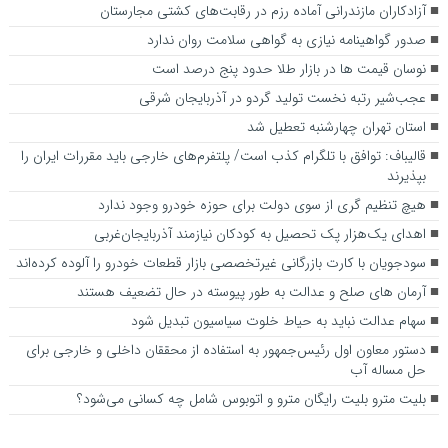
آزادکاران مازندرانی آماده رزم در رقابت‌های کشتی مجارستان
صدور گواهینامه نیازی به گواهی سلامت روان ندارد
نوسان قیمت ها در بازار طلا حدود پنج درصد است
عجب‌شیر رتبه نخست تولید گردو در آذربایجان شرقی
استان تهران چهارشنبه تعطیل شد
قالیباف: توافق با تلگرام کذب است/ پلتفرم‌های خارجی باید مقررات ایران را
بپذیرند
هیچ تنظیم گری از سوی دولت برای حوزه خودرو وجود ندارد
اهدای یک‌هزار پک تحصیل به کودکان نیازمند آذربایجان‌غربی
سودجویان با کارت‌ بازرگانی غیرتخصصی بازار قطعات خودرو را آلوده کرده‌اند
آرمان های صلح و عدالت به طور پیوسته در حال تضعیف هستند
سهام عدالت نباید به حیاط خلوت سیاسیون تبدیل شود
دستور معاون اول رئیس‌جمهور به استفاده از محققان داخلی و خارجی برای
حل مساله آب
بلیت مترو بلیت رایگان مترو و اتوبوس شامل چه کسانی می‌شود؟