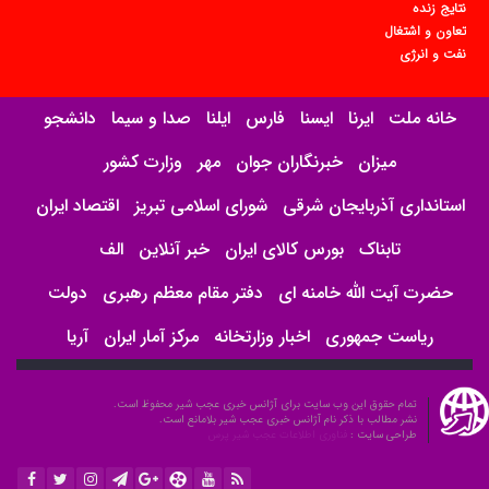
نتایج زنده
تعاون و اشتغال
نفت و انرژی
خانه ملت
ایرنا
ایسنا
فارس
ایلنا
صدا و سیما
دانشجو
میزان
خبرنگاران جوان
مهر
وزارت کشور
استانداری آذربایجان شرقی
شورای اسلامی تبریز
اقتصاد ایران
تابناک
بورس کالای ایران
خبر آنلاین
الف
حضرت آیت الله خامنه ای
دفتر مقام معظم رهبری
دولت
ریاست جمهوری
اخبار وزارتخانه
مرکز آمار ایران
آریا
تمام حقوق این وب سایت برای آژانس خبری عجب شیر محفوظ است.
نشر مطالب با ذکر نام آژانس خبری عجب شیر بلامانع است.
طراحی سایت :
فناوری اطلاعات عجب شیر پرس