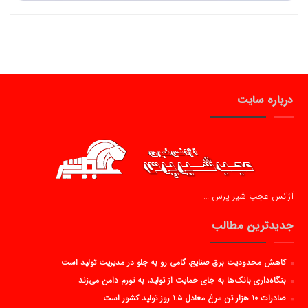
درباره سایت
آژانس عجب شیر پرس …
جدیدترین مطالب
کاهش محدودیت برق صنایع، گامی رو به جلو در مدیریت تولید است
بنگاه‌داری بانک‌ها به جای حمایت از تولید، به تورم دامن می‌زند
صادرات ۱۰ هزار تن مرغ معادل ۱.۵ روز تولید کشور است