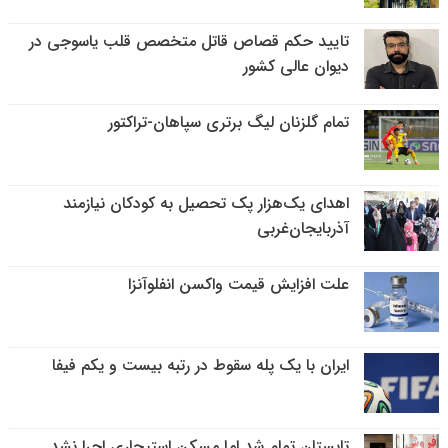
تایید حکم قصاص قاتل متخصص قلب یاسوجی در
دیوان عالی کشور
تمام گلزنان لیگ‌ برتری سپاهان-تراکتور
اهدای یک‌هزار پک تحصیل به کودکان نیازمند
آذربایجان‌غربی
علت افزایش قیمت واکسن انفلوآنزا
ایران با یک پله سقوط در رتبه بیست و یکم فیفا
تابستان تمام شد اما مسکن استیجاری اجرا نشد