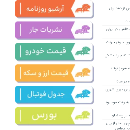
س از دهه اول
یست
افقین در ایران
انون جلوتر حرکت
ت نه چاره مشکل
 هرمز کوتاه
اتوبوس برون شهری
ز به وقت موسیو»
ران» ندارد
هار صفر از پول
 به مجلس