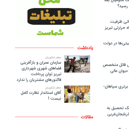
لت متوفیان بعد
۶۰ مگاواتی ظرفیت
ه حرارتی تبریز
تی‌ها در دولت
یادداشت
جعفر شکوریان
سازمان عمران و بازآفرینی
ص قاتل متخصص
فضاهای شهری شهرداری
یوان عالی
تبریز توان پرداخت
فاکتورهای مشتریان را ندارد
 برتری سپاهان-
جعفر شکوریان
آقای استاندار نظارت کامل
نیست !
پک تحصیل به
ذربایجان‌غربی
مقالات