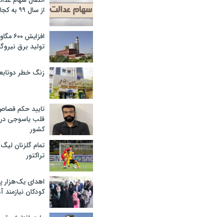
انتقال سهام عدا
از سال ۹۹ به کجا رسید؟
افزایش ۰
تولید برق نیروگا
زنگ خطر دوتابعی
تایید حکم قصا
قلب یاسوجی در د
کشور
تمام گلزنان لیگ‌
تراکتور
اهدای یک‌هزار 
کودکان نیازمند آ