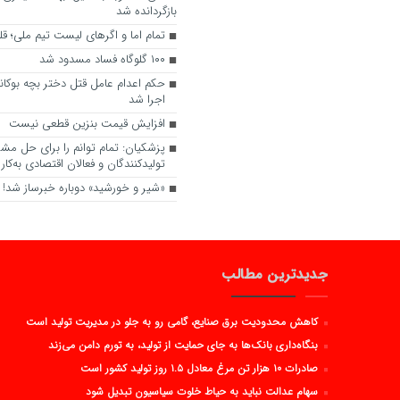
بازگردانده شد
تمام اما و اگرهای لیست تیم ملی؛ قلع
۱۰۰ گلوگاه فساد مسدود شد
حکم اعدام عامل قتل دختر بچه بوکانی
اجرا شد
افزایش قیمت بنزین قطعی نیست
پزشکیان: تمام توانم را برای حل مش
تولیدکنندگان و فعالان اقتصادی به‌کار گ
«شیر و خورشید» دوباره خبرساز شد!
جدیدترین مطالب
کاهش محدودیت برق صنایع، گامی رو به جلو در مدیریت تولید است
بنگاه‌داری بانک‌ها به جای حمایت از تولید، به تورم دامن می‌زند
صادرات ۱۰ هزار تن مرغ معادل ۱.۵ روز تولید کشور است
سهام عدالت نباید به حیاط خلوت سیاسیون تبدیل شود