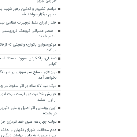
حرارتی تبریز
مراسم تشییع و تدفین رهبر شهید پ
محرم برگزار خواهد شد
اقتدار ایران فقط تجهیزات نظامی ن
۲ عنصر عملیاتی گروهک تروریستی من
اعدام شدند
موتورسواری بانوان؛ واقعیتی که از ق
می‌کند
تعطیلی، پاک‌کردن صورت مسئله اس
کم‌آبی
نیروهای مسلح سر سوزنی بر سر تنگه
نخواهد آمد
مرگ مرد ۵۷ ساله بر اثر سقوط در چاه در میانه
افزایش ۲۵ درصدی قیمت بلیت 
از اول اسفند
آیین رونمایی اثر اصیل و ملی «تبری
در رشت؛
دولت چهاردهم هیچ خط قرمزی جز «ای
عدم مخالفت شورای نگهبان با حذف چ
ملی/ مصوبه به دلیل ابهامات دیگری