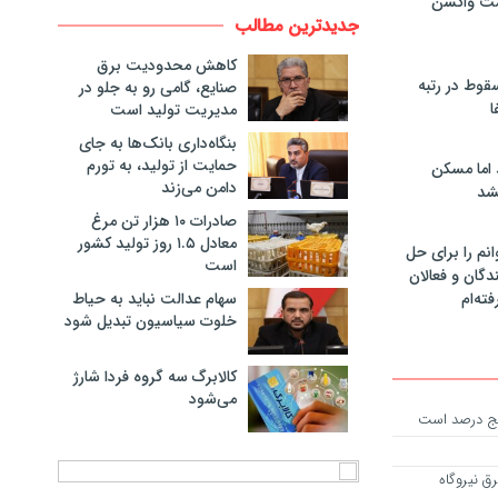
مت واکسن
جدیدترین مطالب
کاهش محدودیت برق
سقوط در رتبه
صنایع، گامی رو به جلو در
ا
مدیریت تولید است
بنگاه‌داری بانک‌ها به جای
حمایت از تولید، به تورم
 اما مسکن
دامن می‌زند
شد
صادرات ۱۰ هزار تن مرغ
معادل ۱.۵ روز تولید کشور
انم را برای حل
است
دگان و فعالان
سهام عدالت نباید به حیاط
فته‌ام
خلوت سیاسیون تبدیل شود
کالابرگ سه گروه فردا شارژ
می‌شود
پنج درصد است
 برق نیروگاه