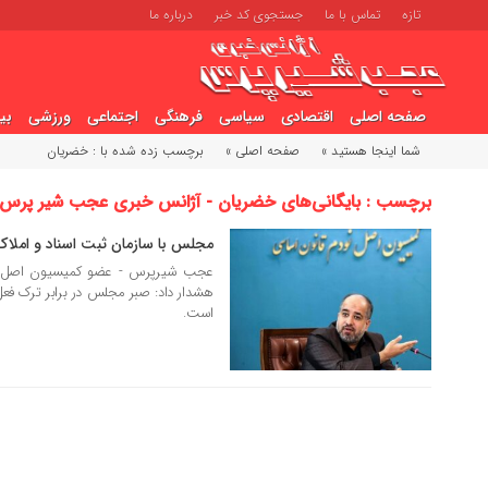
تازه
تماس با ما
جستجوی کد خبر
درباره ما
صفحه اصلی
اقتصادی
سیاسی
فرهنگی
اجتماعی
ورزشی
بی
شما اینجا هستید »
صفحه اصلی »
برچسب زده شده با : خضریان
برچسب : بایگانی‌های خضریان - آژانس خبری عجب شیر پرس
مجلس با سازمان ثبت اسناد و املا
15 مرداد 1404
عجب شیرپرس - عضو کمیسیون اصل نود
هشدار داد: صبر مجلس در برابر ترک فعل
است.