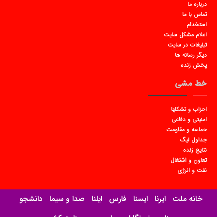
درباره ما
تماس با ما
استخدام
اعلام مشکل سایت
تبلیغات در سایت
دیگر رسانه ها
پخش زنده
خط مشی
احزاب و تشکلها
امنیتی و دفاعی
حماسه و مقاومت
جداول لیگ
نتایج زنده
تعاون و اشتغال
نفت و انرژی
خانه ملت
ایرنا
ایسنا
فارس
ایلنا
صدا و سیما
دانشجو