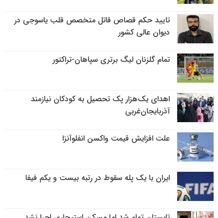
تایید حکم قصاص قاتل متخصص قلب یاسوجی در
دیوان عالی کشور
تمام گلزنان لیگ‌ برتری سپاهان-تراکتور
اهدای یک‌هزار پک تحصیل به کودکان نیازمند
آذربایجان‌غربی
علت افزایش قیمت واکسن انفلوآنزا
ایران با یک پله سقوط در رتبه بیست و یکم فیفا
تابستان تمام شد اما مسکن استیجاری اجرا نشد