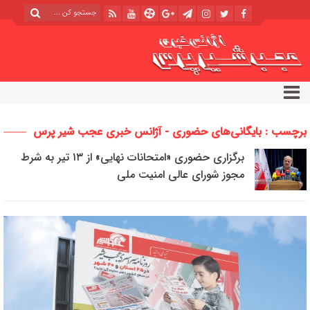
برچسب : بایگانی‌های حضوری - آژانس خبری عجب شیر پرس
برگزاری حضوری «امتحانات نهایی» از ۱۳ تیر به شرط
مجوز شورای عالی امنیت ملی