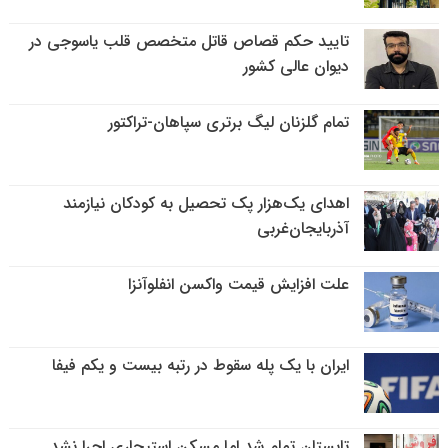
تایید حکم قصاص قاتل متخصص قلب یاسوجی در
دیوان عالی کشور
تمام گلزنان لیگ‌ برتری سپاهان-تراکتور
اهدای یک‌هزار پک تحصیل به کودکان نیازمند
آذربایجان‌غربی
علت افزایش قیمت واکسن انفلوآنزا
ایران با یک پله سقوط در رتبه بیست و یکم فیفا
تابستان تمام شد اما مسکن استیجاری اجرا نشد