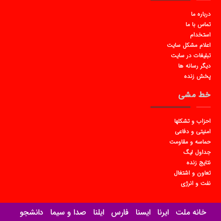
درباره ما
تماس با ما
استخدام
اعلام مشکل سایت
تبلیغات در سایت
دیگر رسانه ها
پخش زنده
خط مشی
احزاب و تشکلها
امنیتی و دفاعی
حماسه و مقاومت
جداول لیگ
نتایج زنده
تعاون و اشتغال
نفت و انرژی
خانه ملت
ایرنا
ایسنا
فارس
ایلنا
صدا و سیما
دانشجو