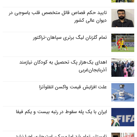
تایید حکم قصاص قاتل متخصص قلب یاسوجی در
دیوان عالی کشور
تمام گلزنان لیگ‌ برتری سپاهان-تراکتور
اهدای یک‌هزار پک تحصیل به کودکان نیازمند
آذربایجان‌غربی
علت افزایش قیمت واکسن انفلوآنزا
ایران با یک پله سقوط در رتبه بیست و یکم فیفا
تابستان تمام شد اما مسکن استیجاری اجرا نشد