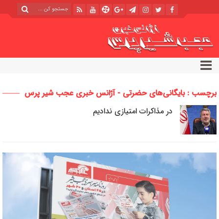
برچسب : بایگانی‌های حضرتی - آژانس خبری عجب شیر پرس
در مذاکرات امتیازی ندادیم