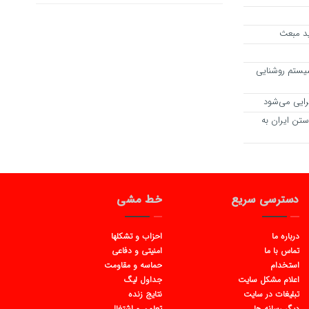
ید مبعث
یستم روشنایی
رایی می‌شود
تن ایران به
دسترسی سریع
خط مشی
درباره ما
احزاب و تشکلها
تماس با ما
امنیتی و دفاعی
استخدام
حماسه و مقاومت
اعلام مشکل سایت
جداول لیگ
تبلیغات در سایت
نتایج زنده
دیگر رسانه ها
تعاون و اشتغال