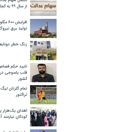
انتقال سهام عدا
از سال ۹۹ به کجا رسید؟
افزایش ۰
تولید برق نیروگا
زنگ خطر دوتابعی
تایید حکم قصا
قلب یاسوجی در د
کشور
تمام گلزنان لیگ‌
تراکتور
اهدای یک‌هزار 
کودکان نیازمند آ