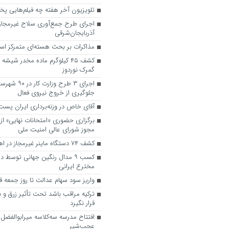
تلویزیون آخر هفته چه فیلم‌هایی پ
اجرای طرح جمع‌آوری سلاح غیرمجاز 
آذربایجان‌شرقی
مذاکرات بر بحث هسته‌ای متمرکز ا
کشف ۴۵ کیلوگرم ماده مخدر شیش
گمرک نوردوز
اجرای ۳ طرح وزارت 
جلوگیری از خروج نیروی فعال
آقای خاص در وزنه‌برداری ایران پس
مجوز شورای عالی امنیت ملی
کشف ۷۴ دستگاه ماینر غیرمجاز در اهواز و کارون
کسب ۹ مدال رنگین جهانی توسط 
مخترع ایرانی
واریز سود سهام عدالت تا روز جمعه
ترکیه مراقب باشد تحت تأثیر زرق و ب
قرار نگیرد
افتتاح مدرسه سه‌کلاسه میرابوالفضل 
عجب‌شیر