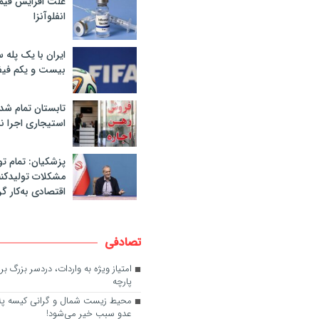
علت افزایش قی
انفلوآنزا
ایران با یک پله 
بیست و یکم فیف
تابستان تمام شد
استیجاری اجرا ن
پزشکیان: تمام تو
مشکلات تولیدکنن
اقتصادی به‌کار گر
تصادفی
امتیاز ویژه به واردات، دردسر بزرگ بر
پارچه
محیط زیست شمال و گرانی کیسه پل
عدو سبب خیر می‌شود!