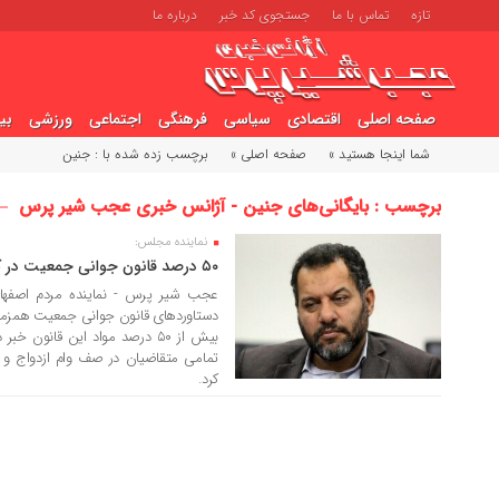
تازه
تماس با ما
جستجوی کد خبر
درباره ما
صفحه اصلی
اقتصادی
سیاسی
فرهنگی
اجتماعی
ورزشی
بی
شما اینجا هستید »
صفحه اصلی »
برچسب زده شده با : جنین
برچسب : بایگانی‌های جنین - آژانس خبری عجب شیر پرس
نماینده مجلس:
30 اردیبهشت 1405
۵۰ درصد قانون جوانی جمعیت در کشور اجرا شده است
عجب شیر پرس - نماینده مردم اصفه
بیش از ۵۰ درصد مواد این قانون 
تمامی متقاضیان در صف وام ازدواج و ف
کرد.