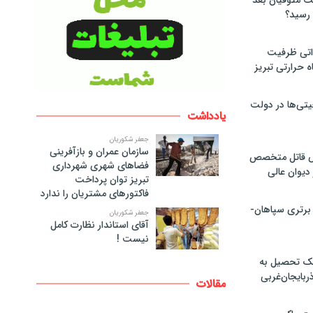
لت متوفیان بعد
۶۰ مگاواتی ظرفیت
ه حرارتی تبریز
تی‌ها در دولت
یادداشت
جعفر شکوریان
سازمان عمران و بازآفرینی
ص قاتل متخصص
فضاهای شهری شهرداری
یوان عالی
تبریز توان پرداخت
فاکتورهای مشتریان را ندارد
 برتری سپاهان-
جعفر شکوریان
آقای استاندار نظارت کامل
نیست !
پک تحصیل به
ذربایجان‌غربی
مقالات