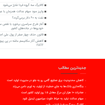
کالابرگ سه گروه فردا شارژ می‌شود
واریز سود سهام عدالت همزمان با ع
نفت به ۶۰ دلار برمی‌گردد؟
آغاز طرح سراسری برخورد با نقص س
خودروها در جاده‌های کشور
قانون حذف چهار صفر از پول ملی اج
کاهش آثار مکانیسم ماشه در پی پیوس
FATF
جدیدترین مطالب
کاهش محدودیت برق صنایع، گامی رو به جلو در مدیریت تولید است
بنگاه‌داری بانک‌ها به جای حمایت از تولید، به تورم دامن می‌زند
صادرات ۱۰ هزار تن مرغ معادل ۱.۵ روز تولید کشور است
سهام عدالت نباید به حیاط خلوت سیاسیون تبدیل شود
کالابرگ سه گروه فردا شارژ می‌شود