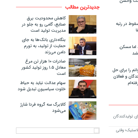
مت واکسن
جدیدترین مطالب
کاهش محدودیت برق
سقوط در رتبه
صنایع، گامی رو به جلو در
ا
مدیریت تولید است
بنگاه‌داری بانک‌ها به جای
حمایت از تولید، به تورم
 اما مسکن
دامن می‌زند
شد
صادرات ۱۰ هزار تن مرغ
معادل ۱.۵ روز تولید کشور
انم را برای حل
است
دگان و فعالان
سهام عدالت نباید به حیاط
فته‌ام
خلوت سیاسیون تبدیل شود
کالابرگ سه گروه فردا شارژ
می‌شود
ای تولیدکنندگان
استیک؛ وقتی