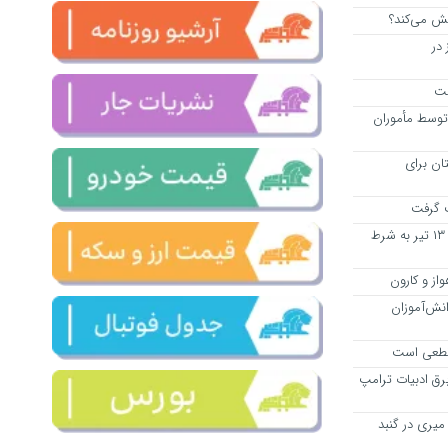
خش می‌کند؟
در
ست
ه توسط مأموران
کار در ۹۰ شهرستان برای
ت گرفت
برگزاری حضوری «امتحانات نهایی» از ۱۳ تیر به شرط
دانش‌آموزان
 قطعی است
رق ادبیات ترامپ
میری در گنبد