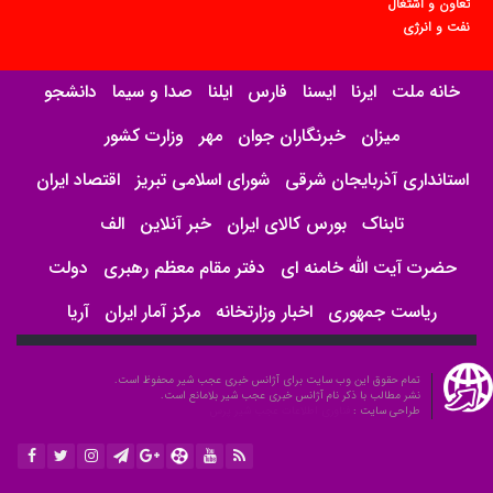
تعاون و اشتغال
نفت و انرژی
خانه ملت
ایرنا
ایسنا
فارس
ایلنا
صدا و سیما
دانشجو
میزان
خبرنگاران جوان
مهر
وزارت کشور
استانداری آذربایجان شرقی
شورای اسلامی تبریز
اقتصاد ایران
تابناک
بورس کالای ایران
خبر آنلاین
الف
حضرت آیت الله خامنه ای
دفتر مقام معظم رهبری
دولت
ریاست جمهوری
اخبار وزارتخانه
مرکز آمار ایران
آریا
تمام حقوق این وب سایت برای آژانس خبری عجب شیر محفوظ است.
نشر مطالب با ذکر نام آژانس خبری عجب شیر بلامانع است.
طراحی سایت :
فناوری اطلاعات عجب شیر پرس