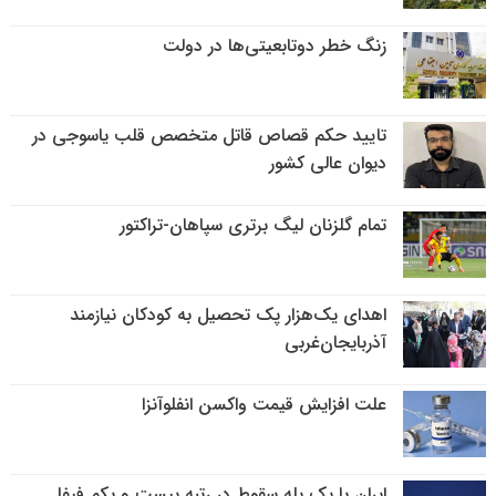
زنگ خطر دوتابعیتی‌ها در دولت
تایید حکم قصاص قاتل متخصص قلب یاسوجی در
دیوان عالی کشور
تمام گلزنان لیگ‌ برتری سپاهان-تراکتور
اهدای یک‌هزار پک تحصیل به کودکان نیازمند
آذربایجان‌غربی
علت افزایش قیمت واکسن انفلوآنزا
ایران با یک پله سقوط در رتبه بیست و یکم فیفا