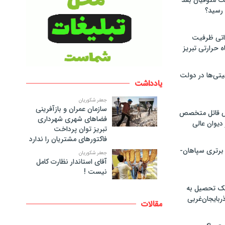
لت متوفیان بعد
۶۰ مگاواتی ظرفیت
ه حرارتی تبریز
تی‌ها در دولت
یادداشت
جعفر شکوریان
سازمان عمران و بازآفرینی
ص قاتل متخصص
فضاهای شهری شهرداری
یوان عالی
تبریز توان پرداخت
فاکتورهای مشتریان را ندارد
 برتری سپاهان-
جعفر شکوریان
آقای استاندار نظارت کامل
نیست !
پک تحصیل به
ذربایجان‌غربی
مقالات