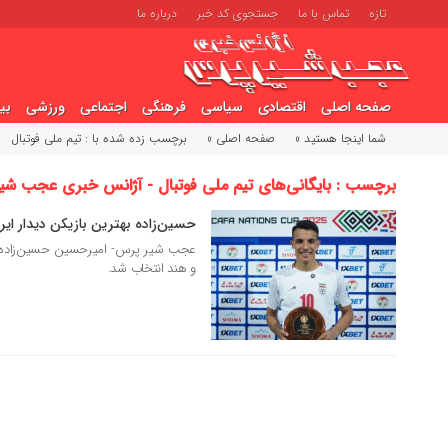
تازه
تماس با ما
جستجوی کد خبر
درباره ما
صفحه اصلی
اقتصادی
سیاسی
فرهنگی
اجتماعی
ورزشی
بی
شما اینجا هستید »
صفحه اصلی »
برچسب زده شده با : تیم ملی فوتبال
برچسب : بایگانی‌های تیم ملی فوتبال - آژانس خبری عجب شی
حسین‌زاده بهترین بازیکن دیدار ایر
10 شهریور 1404
عجب شیر پرس- امیرحسین حسین‌زاده به 
و هند انتخاب شد.