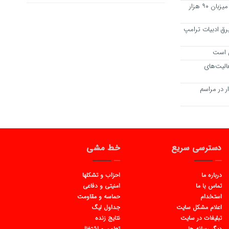
درمانگاه تامین اجتماعی قاین سالانه میزبان ۹۰ هزار
رق ادبیات ترامپ
ی است
الیت‌های
۵۴ هزار عزادار در مراسم
دسترسی سریع
خط مشی
درباره ما
احزاب و تشکلها
تماس با ما
امنیتی و دفاعی
استخدام
حماسه و مقاومت
اعلام مشکل سایت
جداول لیگ
تبلیغات در سایت
نتایج زنده
دیگر رسانه ها
تعاون و اشتغال