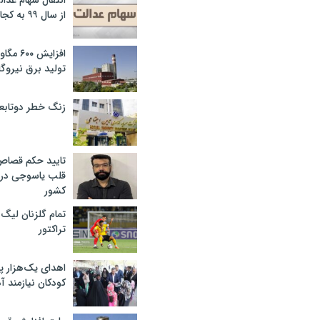
انتقال سهام عدا
از سال ۹۹ به کجا رسید؟
افزایش ۰
تولید برق نیروگا
زنگ خطر دوتابعی
تایید حکم قصا
قلب یاسوجی در د
کشور
تمام گلزنان لیگ‌
تراکتور
اهدای یک‌هزار 
کودکان نیازمند آ