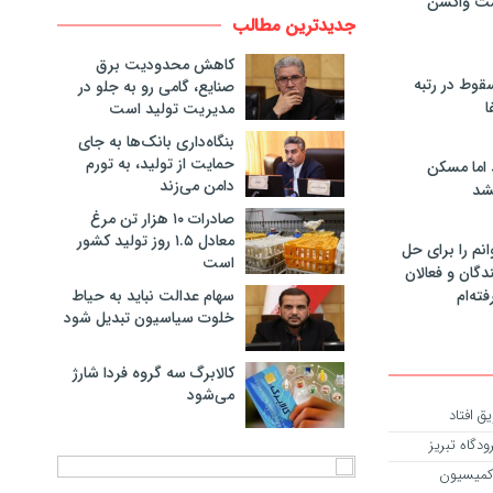
مت واکسن
جدیدترین مطالب
کاهش محدودیت برق
سقوط در رتبه
صنایع، گامی رو به جلو در
ا
مدیریت تولید است
بنگاه‌داری بانک‌ها به جای
حمایت از تولید، به تورم
 اما مسکن
دامن می‌زند
شد
صادرات ۱۰ هزار تن مرغ
معادل ۱.۵ روز تولید کشور
انم را برای حل
است
دگان و فعالان
سهام عدالت نباید به حیاط
فته‌ام
خلوت سیاسیون تبدیل شود
کالابرگ سه گروه فردا شارژ
می‌شود
ق افتاد
دگاه تبریز
 در کمیسیون