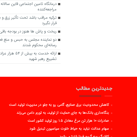
مراجعه‌کننده
ترکیه مراقب باشد تحت تأثیر زرق و ب
قرار نگیرد
ریخت و پاش ها هنوز در بودجه باق
دو نماینده مجلس به حبس و منع فع
رسانه‌ای محکوم شدند
ارائه خدمت به بیش از 
تشییع رهبر شهید
جدیدترین مطالب
کاهش محدودیت برق صنایع، گامی رو به جلو در مدیریت تولید است
بنگاه‌داری بانک‌ها به جای حمایت از تولید، به تورم دامن می‌زند
صادرات ۱۰ هزار تن مرغ معادل ۱.۵ روز تولید کشور است
سهام عدالت نباید به حیاط خلوت سیاسیون تبدیل شود
کالابرگ سه گروه فردا شارژ می‌شود