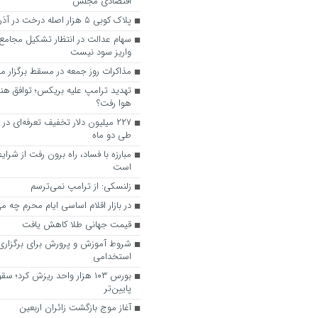
اقتصادی مجلس
پلاک کوبی ۵ هزار اصله درخت در آذربایجان شرقی
سهام عدالت در انتظار تشکیل مجامع؛ 
واریز سود نیست
مذاکرات روز جمعه در مسقط برگزار 
تهدید ترامپ علیه بریکس؛ توافق هند 
هوا رفت؟
۲۲۷ میلیون دلار تخفیف تعرفه‌ای در 
طی دو ماه
مبارزه با فساد، راه برون رفت از شرا
است
زلنسکی: از ترامپ نمی‌ترسم
در بازار اقلام اساسی ایام محرم چه می
قیمت جهانی طلا کاهش یافت
شروط آموزش و پرورش برای برگزاری
استخدامی
بورس ۱۰۳ هزار واحد ریزش کرد؛ 
پایین‌تر
آغاز موج بازگشت زائران اربعین