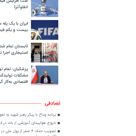
علت افزایش قی
انفلوآنزا
ایران با یک پله 
بیست و یکم فیف
تابستان تمام شد
استیجاری اجرا ن
پزشکیان: تمام تو
مشکلات تولیدکنن
اقتصادی به‌کار گر
تصادفی
برنامه وداع با پیکر رهبر شهید به تعوی
خروج هواپیمای آموزشی از باند در فرو
تصویب حذف ۴ صفر از پول ملی