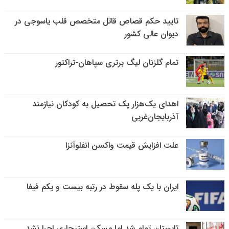
تایید حکم قصاص قاتل متخصص قلب یاسوجی در
دیوان عالی کشور
تمام گلزنان لیگ‌ برتری سپاهان-تراکتور
اهدای یک‌هزار پک تحصیل به کودکان نیازمند
آذربایجان‌غربی
علت افزایش قیمت واکسن انفلوآنزا
ایران با یک پله سقوط در رتبه بیست و یکم فیفا
تابستان تمام شد اما مسکن استیجاری اجرا نشد