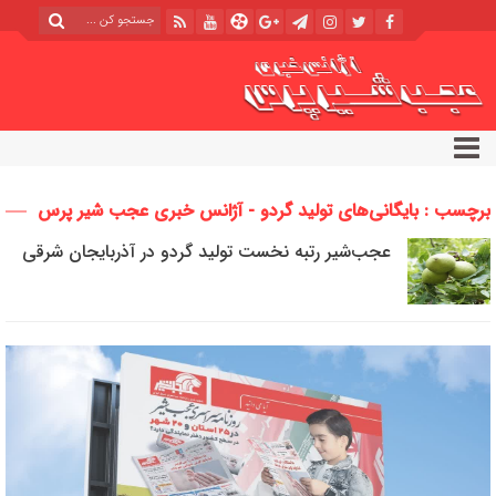
برچسب : بایگانی‌های تولید گردو - آژانس خبری عجب شیر پرس
عجب‌شیر رتبه نخست تولید گردو در آذربایجان شرقی