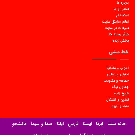
درباره ما
تماس با ما
استخدام
اعلام مشکل سایت
تبلیغات در سایت
دیگر رسانه ها
پخش زنده
خط مشی
احزاب و تشکلها
امنیتی و دفاعی
حماسه و مقاومت
جداول لیگ
نتایج زنده
تعاون و اشتغال
نفت و انرژی
خانه ملت
ایرنا
ایسنا
فارس
ایلنا
صدا و سیما
دانشجو