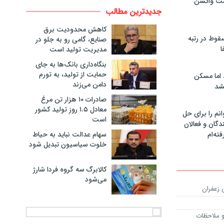
مت واکسن
جدیدترین مطالب
کاهش محدودیت برق
سقوط در رتبه
صنایع، گامی رو به جلو در
ا
مدیریت تولید است
بنگاه‌داری بانک‌ها به جای
حمایت از تولید، به تورم
 اما مسکن
دامن می‌زند
شد
صادرات ۱۰ هزار تن مرغ
معادل ۱.۵ روز تولید کشور
انم را برای حل
است
دگان و فعالان
سهام عدالت نباید به حیاط
فته‌ام
خلوت سیاسیون تبدیل شود
کالابرگ سه گروه فردا شارژ
می‌شود
 و ملاحظات