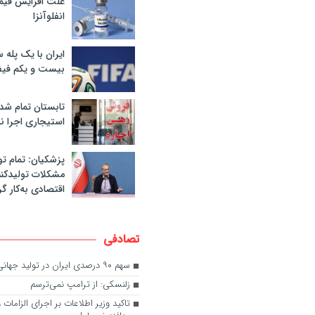
علت افزایش قی
انفلوآنزا
ایران با یک پله 
بیست و یکم فیف
تابستان تمام شد
استیجاری اجرا ن
پزشکیان: تمام تو
مشکلات تولیدکنن
اقتصادی به‌کار گر
تصادفی
سهم ۹۰ درصدی ایران در تولید جهانی زعفران
زلنسکی: از ترامپ نمی‌ترسم
تاکید وزیر اطلاعات بر اجرای الزامات