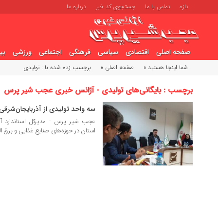
تازه
تماس با ما
جستجوی کد خبر
درباره ما
صفحه اصلی
اقتصادی
سیاسی
فرهنگی
اجتماعی
ورزشی
بی
شما اینجا هستید »
صفحه اصلی »
برچسب زده شده با : تولیدی
برچسب : بایگانی‌های تولیدی - آژانس خبری عجب شیر پرس
سه واحد تولیدی از آذربایجان‌شرقی
15 مهر 1404
عجب شیر پرس - مدیرکل استاندارد آذ
استان در حوزه‌های صنایع غذایی و برق ال