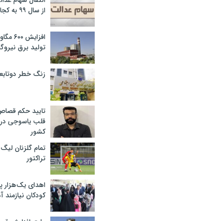
انتقال سهام عدا
از سال ۹۹ به کجا رسید؟
افزایش ۰
تولید برق نیروگا
زنگ خطر دوتابعی
تایید حکم قصا
قلب یاسوجی در د
کشور
تمام گلزنان لیگ‌
تراکتور
اهدای یک‌هزار 
کودکان نیازمند آ