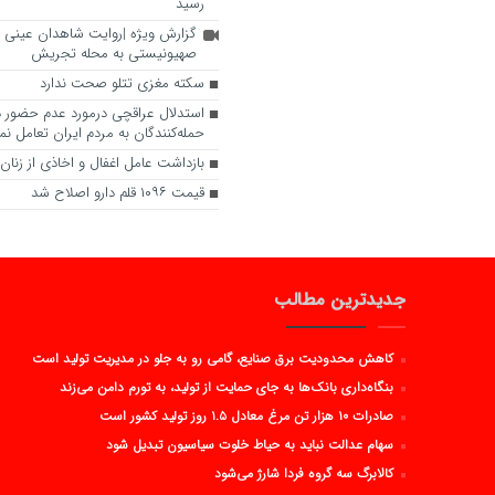
رسید
گزارش ویژه |روایت شاهدان عینی از
صهیونیستی به محله تجریش
سکته مغزی تتلو صحت ندارد
استدلال عراقچی درمورد عدم حضور در
حمله‌کنندگان به مردم ایران تعامل نم
بازداشت عامل اغفال و اخاذی از زنان
قیمت ۱۰۹۶ قلم دارو اصلاح شد
جدیدترین مطالب
کاهش محدودیت برق صنایع، گامی رو به جلو در مدیریت تولید است
بنگاه‌داری بانک‌ها به جای حمایت از تولید، به تورم دامن می‌زند
صادرات ۱۰ هزار تن مرغ معادل ۱.۵ روز تولید کشور است
سهام عدالت نباید به حیاط خلوت سیاسیون تبدیل شود
کالابرگ سه گروه فردا شارژ می‌شود