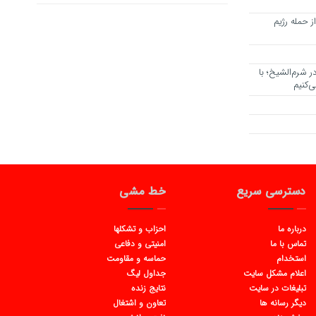
 حمله رژیم
 شرم‌الشیخ؛ با
ی‌کنیم
دسترسی سریع
خط مشی
درباره ما
احزاب و تشکلها
تماس با ما
امنیتی و دفاعی
استخدام
حماسه و مقاومت
اعلام مشکل سایت
جداول لیگ
تبلیغات در سایت
نتایج زنده
دیگر رسانه ها
تعاون و اشتغال