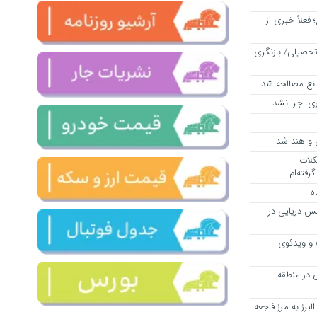
فعلاً خبری از
حصیلی/ بازنگری
انع مصالحه شد
ی اجرا نشد
ن و هند شد
کلات
رفته‌ام
ه
انس دریایی در
و ویدئوی
یلی در منطقه
برز به مرز فاجعه