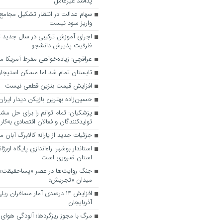
پدافند غیرعامل
سهام عدالت در انتظار تشکیل مجامع؛ 
واریز سود نیست
اجرای آموزش ترکیبی در سال جدید ت
ظرفیت پذیرش دانشجو
عراقچی: زیاده‌خواهی مفرط آمریکا م
تابستان تمام شد اما مسکن استیجار
افزایش قیمت بنزین قطعی نیست
حسین‌زاده بهترین بازیکن دیدار ایرا
پزشکیان: تمام توانم را برای حل مش
تولیدکنندگان و فعالان اقتصادی به‌کار گ
جزئیات جدید از یارانه کالابرگ آبان ما
استاندار بوشهر: راه‌اندازی پایگاه اورژ
استان ضروری است
جنگ روایت‌ها در عصر «پساحقیقت» 
میدان «تجریش»
افزایش ۱۴ درصدی آمار مسافران ر
آذربایجان
مرگ با مجوز ریزگردها؛ آلودگی هوای ال