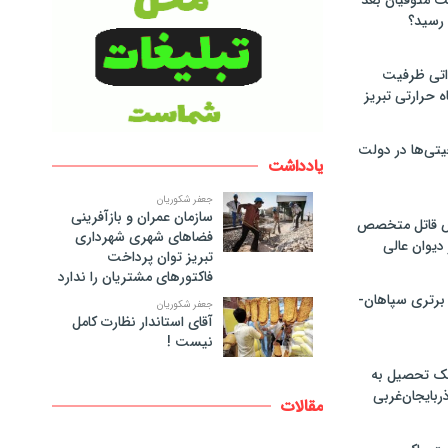
لت متوفیان بعد
۶۰ مگاواتی ظرفیت
ه حرارتی تبریز
تی‌ها در دولت
یادداشت
جعفر شکوریان
سازمان عمران و بازآفرینی
ص قاتل متخصص
فضاهای شهری شهرداری
یوان عالی
تبریز توان پرداخت
فاکتورهای مشتریان را ندارد
 برتری سپاهان-
جعفر شکوریان
آقای استاندار نظارت کامل
نیست !
پک تحصیل به
ذربایجان‌غربی
مقالات