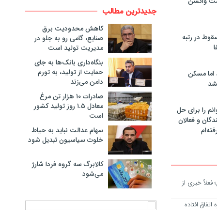
مت واکسن
جدیدترین مطالب
کاهش محدودیت برق
سقوط در رتبه
صنایع، گامی رو به جلو در
ا
مدیریت تولید است
بنگاه‌داری بانک‌ها به جای
حمایت از تولید، به تورم
 اما مسکن
دامن می‌زند
شد
صادرات ۱۰ هزار تن مرغ
معادل ۱.۵ روز تولید کشور
انم را برای حل
است
دگان و فعالان
سهام عدالت نباید به حیاط
فته‌ام
خلوت سیاسیون تبدیل شود
کالابرگ سه گروه فردا شارژ
می‌شود
فعلاً خبری از
اتفاق افتاده