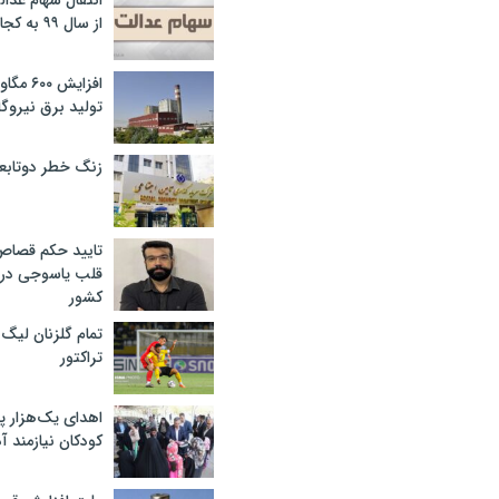
انتقال سهام عدا
از سال ۹۹ به کجا رسید؟
افزایش ۰
تولید برق نیروگا
زنگ خطر دوتابعی
تایید حکم قصا
قلب یاسوجی در د
کشور
تمام گلزنان لیگ‌
تراکتور
اهدای یک‌هزار 
کودکان نیازمند آ