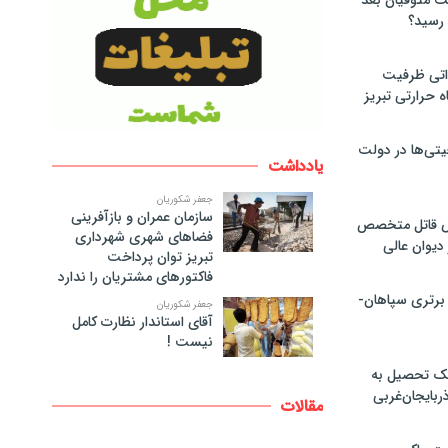
لت متوفیان بعد
۶۰ مگاواتی ظرفیت
ه حرارتی تبریز
تی‌ها در دولت
یادداشت
جعفر شکوریان
سازمان عمران و بازآفرینی
ص قاتل متخصص
فضاهای شهری شهرداری
یوان عالی
تبریز توان پرداخت
فاکتورهای مشتریان را ندارد
 برتری سپاهان-
جعفر شکوریان
آقای استاندار نظارت کامل
نیست !
پک تحصیل به
ذربایجان‌غربی
مقالات