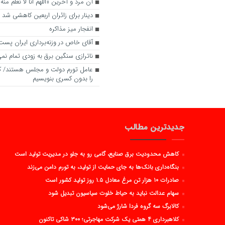
آن مرد و آخرین «اللهم انا لا نعلم منه إ
دینار برای زائران اربعین کاهشی شد
انفجار میز مذاکره
آقای خاص در وزنه‌برداری ایران پس
ناترازی سنگین برق به زودی تمام نم
عامل تورم دولت و مجلس هستند/ ک
را بدون کسری بنویسیم
جدیدترین مطالب
کاهش محدودیت برق صنایع، گامی رو به جلو در مدیریت تولید است
بنگاه‌داری بانک‌ها به جای حمایت از تولید، به تورم دامن می‌زند
صادرات ۱۰ هزار تن مرغ معادل ۱.۵ روز تولید کشور است
سهام عدالت نباید به حیاط خلوت سیاسیون تبدیل شود
کالابرگ سه گروه فردا شارژ می‌شود
کلاهبرداری ۴ همتی یک شرکت مهاجرتی؛ ۳۰۰ شاکی تاکنون