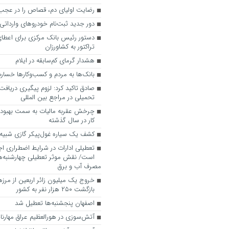
رضایت اولیای دم، قصاص را در عجب
دور جدید ثبت‌نام خودروهای وارداتی ا
دستور رئیس بانک مرکزی برای اعطا
تراکتور به کشاورزان
هشدار گرمای کم‌سابقه در ایلام
بانک‌ها به مردم و کسب‌وکارها خسارت
صادق تاکید کرد: لزوم پیگیری دریا
تحمیلی در مراجع بین المللی
چرخش عقربه مالیات به سمت بهبود
کار در سال گذشته
کشف یک سیاره غول‌پیکر گازی شبیه 
تعطیلی ادارات در شرایط اضطراری اجت
است/ نقش موثر تعطیلی چهارشنبه‌ه
مصرف آب و برق
خروج یک میلیون زائر اربعین از مرزها
بازگشت ۲۵۰ هزار نفر به کشور
اصفهان پنجشنبه‌ها تعطیل شد
آتش‌سوزی در هورالعظیم عراق مهارن