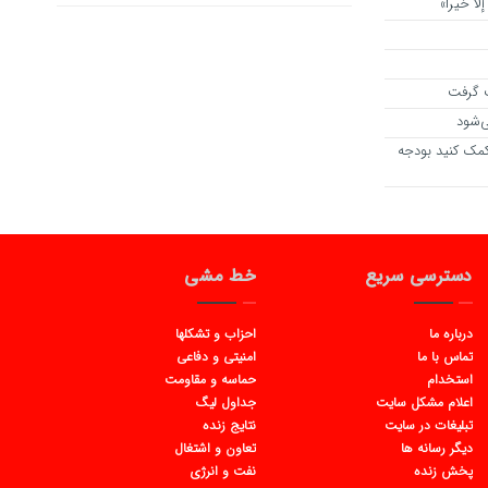
لا خیراً»
ت گرفت
ی‌شود
مک کنید بودجه
دسترسی سریع
خط مشی
درباره ما
احزاب و تشکلها
تماس با ما
امنیتی و دفاعی
استخدام
حماسه و مقاومت
اعلام مشکل سایت
جداول لیگ
تبلیغات در سایت
نتایج زنده
دیگر رسانه ها
تعاون و اشتغال
پخش زنده
نفت و انرژی