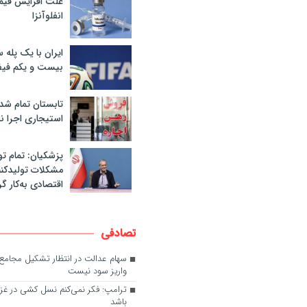
علت افزایش قی
انفلوآنزا
ایران با یک پله 
بیست و یکم فیف
تابستان تمام شد
استیجاری اجرا ن
پزشکیان: تمام تو
مشکلات تولیدکنن
اقتصادی به‌کار گر
تصادفی
سهام عدالت در انتظار تشکیل مجامع؛ 
واریز سود نیست
ترامپ: فکر نمی‌کنم نسل کشی در غزه 
باشد