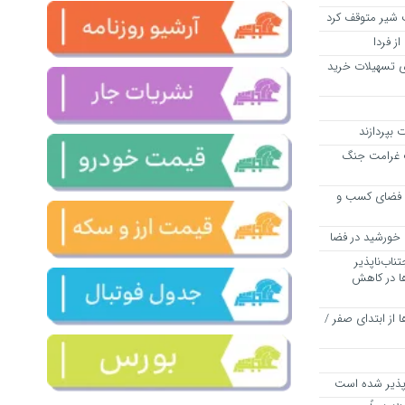
 شیر متوقف کرد
ز فردا
ی تسهیلات خرید
 بپردازند
فت غرامت جنگ
 فضای کسب و
خورشید در فضا
ناب‌ناپذیر
ا در کاهش
 از ابتدای صفر /
اپذیر شده است