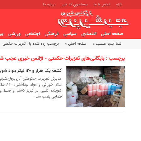
تازه
تماس با ما
جستجوی کد خبر
درباره ما
صفحه اصلی
اقتصادی
سیاسی
فرهنگی
اجتماعی
ورزشی
بی
شما اینجا هستید »
صفحه اصلی »
برچسب زده شده با : تعزیرات حکمتی
برچسب : بایگانی‌های تعزیرات حکمتی - آژانس خبری عجب ش
کشف یک هزار و ۱۲۰ لیتر مواد شوینده تقلبی در تبریز
13 خرداد 1405
مدیرکل تعزیرات حکومتی آذربایجان‌شرقی
شوینده تقلبی در تبریز کشف و ضبط و 
قضایی پلمب شد.