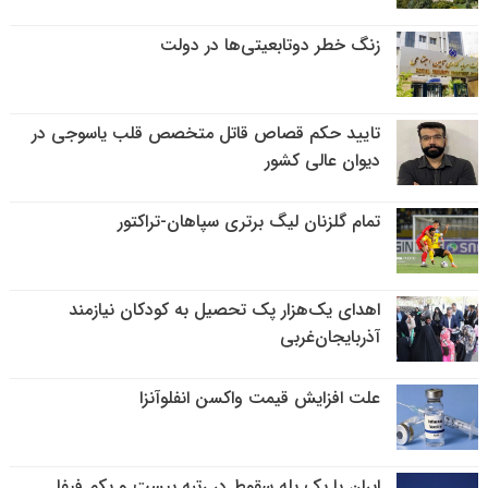
زنگ خطر دوتابعیتی‌ها در دولت
تایید حکم قصاص قاتل متخصص قلب یاسوجی در
دیوان عالی کشور
تمام گلزنان لیگ‌ برتری سپاهان-تراکتور
اهدای یک‌هزار پک تحصیل به کودکان نیازمند
آذربایجان‌غربی
علت افزایش قیمت واکسن انفلوآنزا
ایران با یک پله سقوط در رتبه بیست و یکم فیفا