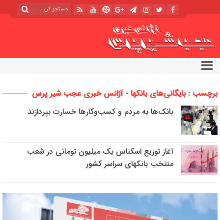
برچسب : بایگانی‌های بانکها - آژانس خبری عجب شیر پرس
بانک‌ها به مردم و کسب‌وکارها خسارت بپردازند
آغاز توزیع اسکناس یک میلیون تومانی در شعب
منتخب بانکهای سراسر کشور