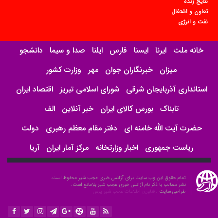
نتایج زنده
تعاون و اشتغال
نفت و انرژی
خانه ملت
ایرنا
ایسنا
فارس
ایلنا
صدا و سیما
دانشجو
میزان
خبرنگاران جوان
مهر
وزارت کشور
استانداری آذربایجان شرقی
شورای اسلامی تبریز
اقتصاد ایران
تابناک
بورس کالای ایران
خبر آنلاین
الف
حضرت آیت الله خامنه ای
دفتر مقام معظم رهبری
دولت
ریاست جمهوری
اخبار وزارتخانه
مرکز آمار ایران
آریا
تمام حقوق این وب سایت برای آژانس خبری عجب شیر محفوظ است.
نشر مطالب با ذکر نام آژانس خبری عجب شیر بلامانع است.
طراحی سایت :
فناوری اطلاعات عجب شیر پرس