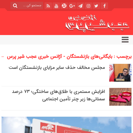
برچسب : بایگانی‌های بازنشستگان - آژانس خبری عجب شیر پرس
مجلس مخالف حذف سایر مزایای بازنشستگان است
افزایش مستمری با طلاق‌های ساختگی؛ ۷۳ درصد
سمنانی‌ها زیر چتر تأمین اجتماعی