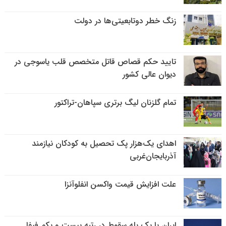
زنگ خطر دوتابعیتی‌ها در دولت
تایید حکم قصاص قاتل متخصص قلب یاسوجی در
دیوان عالی کشور
تمام گلزنان لیگ‌ برتری سپاهان-تراکتور
اهدای یک‌هزار پک تحصیل به کودکان نیازمند
آذربایجان‌غربی
علت افزایش قیمت واکسن انفلوآنزا
ایران با یک پله سقوط در رتبه بیست و یکم فیفا