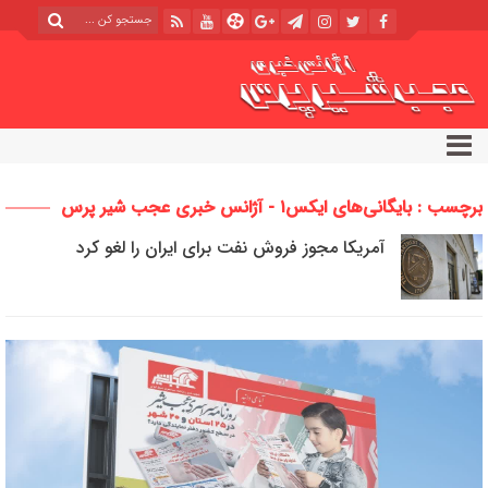
برچسب : بایگانی‌های ایکس۱ - آژانس خبری عجب شیر پرس
آمریکا مجوز فروش نفت برای ایران را لغو کرد