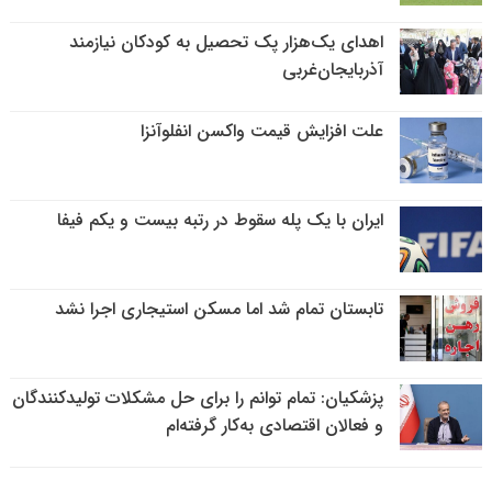
اهدای یک‌هزار پک تحصیل به کودکان نیازمند
آذربایجان‌غربی
علت افزایش قیمت واکسن انفلوآنزا
ایران با یک پله سقوط در رتبه بیست و یکم فیفا
تابستان تمام شد اما مسکن استیجاری اجرا نشد
پزشکیان: تمام توانم را برای حل مشکلات تولیدکنندگان
و فعالان اقتصادی به‌کار گرفته‌ام