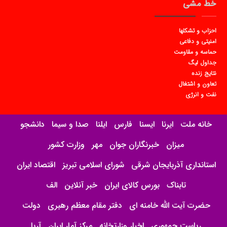
خط مشی
احزاب و تشکلها
امنیتی و دفاعی
حماسه و مقاومت
جداول لیگ
نتایج زنده
تعاون و اشتغال
نفت و انرژی
خانه ملت
ایرنا
ایسنا
فارس
ایلنا
صدا و سیما
دانشجو
میزان
خبرنگاران جوان
مهر
وزارت کشور
استانداری آذربایجان شرقی
شورای اسلامی تبریز
اقتصاد ایران
تابناک
بورس کالای ایران
خبر آنلاین
الف
حضرت آیت الله خامنه ای
دفتر مقام معظم رهبری
دولت
ریاست جمهوری
اخبار وزارتخانه
مرکز آمار ایران
آریا