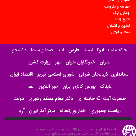
امنیتی و دفاعی
حماسه و مقاومت
جداول لیگ
نتایج زنده
تعاون و اشتغال
نفت و انرژی
خانه ملت
ایرنا
ایسنا
فارس
ایلنا
صدا و سیما
دانشجو
میزان
خبرنگاران جوان
مهر
وزارت کشور
استانداری آذربایجان شرقی
شورای اسلامی تبریز
اقتصاد ایران
تابناک
بورس کالای ایران
خبر آنلاین
الف
حضرت آیت الله خامنه ای
دفتر مقام معظم رهبری
دولت
ریاست جمهوری
اخبار وزارتخانه
مرکز آمار ایران
آریا
تمام حقوق این وب سایت برای آژانس خبری عجب شیر محفوظ است.
نشر مطالب با ذکر نام آژانس خبری عجب شیر بلامانع است.