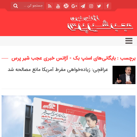
برچسب : بایگانی‌های اسنپ بک - آژانس خبری عجب شیر پرس
عراقچی: زیاده‌خواهی مفرط آمریکا مانع مصالحه شد