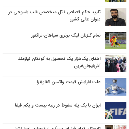
تایید حکم قصاص قاتل متخصص قلب یاسوجی در
دیوان عالی کشور
تمام گلزنان لیگ‌ برتری سپاهان-تراکتور
اهدای یک‌هزار پک تحصیل به کودکان نیازمند
آذربایجان‌غربی
علت افزایش قیمت واکسن انفلوآنزا
ایران با یک پله سقوط در رتبه بیست و یکم فیفا
تابستان تمام شد اما مسکن استیجاری اجرا نشد