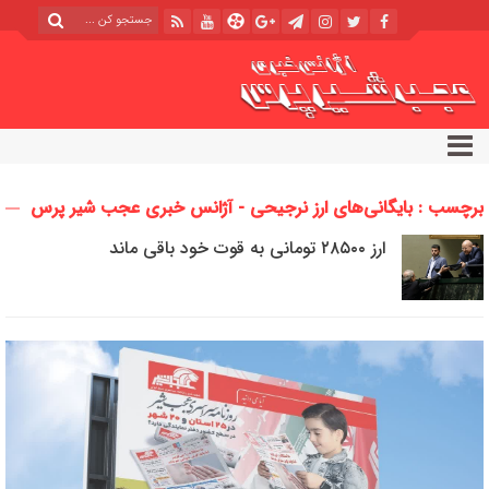
برچسب : بایگانی‌های ارز نرجیحی - آژانس خبری عجب شیر پرس
ارز ۲۸۵۰۰ تومانی به قوت خود باقی ماند