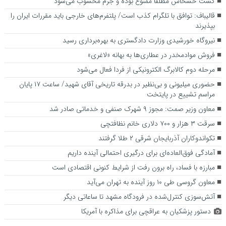
کشت خشخاش مطلقاً ممنوع بوده و جرم محسوب می‌شود
قالیباف: توافق با تلگرام کذب است/ پلتفرم‌های خارجی باید مقررات ایران را
بپذیرند
نیروگاه خورشیدی وزارت دادگستری به بهره‌برداری رسید
فروش موادمخدر در عطاری‌ها به بهانه «لاغری»
مرحله دوم کالابرگ الکترونیکی از فردا فعال می‌شود
حضوری میلیونی و بی‌نظیر در بدرقه تاریخی آقای شهید/ ساعت ۱۷ پایان
مراسم تشییع در پایتخت
معاون وزیر صمت: مجوز ۹ شهرک صنفی و خدماتی صادر شد
سرقت ۳ هزار و ۷۰۰ دلاری خانم نظافتچی
تکواندوکاران آذربایجان شرقی ۲ طلا گرفتند
آمادگی فوق‌العاده‌ای برای درگیری احتمالی آینده داریم
مبارزه با فساد، راه برون رفت از شرایط کنونی اقتصادی است
معاون گروسی طی ۱۰ روز آینده به تهران می‌آید
آتش‌سوزی کنترل‌شده در فرودگاه مشهد تا ساعاتی دیگر
دستور پزشکیان به عراقچی برای مذاکره با آمریکا