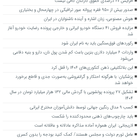
افزایش ۲۰ درصدی حقوق کارکنان کافی نیست
صدور بیش از ۹۵۰ فقره پروانه عبور ترافیکی در چهارمحال و بختیاری
هوش مصنوعی، زبان اشاره و آینده ناشنوایان در ایران
مزایده فروش ۴۱ دستگاه خودرو ایرانی و خارجی پرونده رضایت خودرو آغاز
شد
رکوردهای فوق‌سنگین باید به نام ایران شود
واردات ۶ میلیارد دلاری بنزین باعث کم شدن پول نان، دارو و بنیه دفاعی
می‌شود
این بلاتکلیفی ذهن کنکوری‌های ۱۴۰۶ را قفل کرد
پزشکیان: با هرگونه احتکار و گرانفروشی به‌صورت جدی و قاطع برخورد
خواهد شد
تشکیل ۲۷ پرونده پولشویی با گردش مالی ۱۳۲ هزار میلیارد تومان در سال
۱۴۰۴
کسب ۹ مدال رنگین جهانی توسط دانش‌آموزان مخترع ایرانی
باید چارچوب‌های ذهنی محدودکننده را شکست
لاریجانی: ایران همواره آماده مذاکره عادلانه و عاقلانه است
عامل تورم دولت و مجلس هستند/ کمک کنید بودجه را بدون کسری