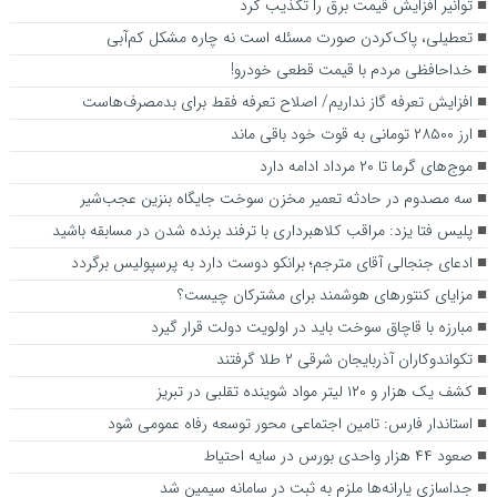
توانیر افزایش قیمت برق را تکذیب کرد
تعطیلی، پاک‌کردن صورت مسئله است نه چاره مشکل کم‌آبی
خداحافظی مردم با قیمت قطعی خودرو!
افزایش تعرفه گاز نداریم/ اصلاح تعرفه فقط برای بدمصرف‌هاست
ارز ۲۸۵۰۰ تومانی به قوت خود باقی ماند
موج‌های گرما تا ۲۰ مرداد ادامه دارد
سه مصدوم در حادثه تعمیر مخزن سوخت جایگاه بنزین عجب‌شیر
پلیس فتا یزد: مراقب کلاهبرداری با ترفند برنده شدن در مسابقه باشید
ادعای جنجالی آقای مترجم؛ برانکو دوست دارد به پرسپولیس برگردد
مزایای کنتورهای هوشمند برای مشترکان چیست؟
مبارزه با قاچاق سوخت باید در اولویت دولت قرار گیرد
تکواندوکاران آذربایجان شرقی ۲ طلا گرفتند
کشف یک هزار و ۱۲۰ لیتر مواد شوینده تقلبی در تبریز
استاندار فارس: تامین اجتماعی محور توسعه رفاه عمومی شود
صعود ۴۴ هزار واحدی بورس در سایه احتیاط
جداسازی یارانه‌ها ملزم به ثبت در سامانه سیمین شد