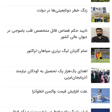
زنگ خطر دوتابعیتی‌ها در دولت
تایید حکم قصاص قاتل متخصص قلب یاسوجی در
دیوان عالی کشور
تمام گلزنان لیگ‌ برتری سپاهان-تراکتور
اهدای یک‌هزار پک تحصیل به کودکان نیازمند
آذربایجان‌غربی
علت افزایش قیمت واکسن انفلوآنزا
ایران با یک پله سقوط در رتبه بیست و یکم فیفا